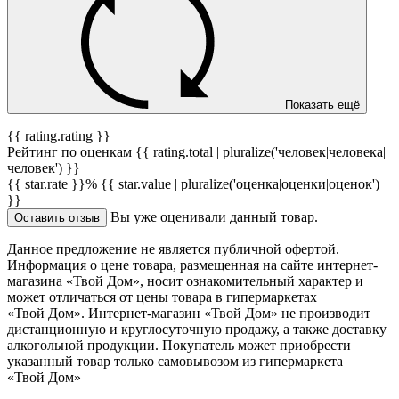
Показать ещё
{{ rating.rating }}
Рейтинг по оценкам {{ rating.total | pluralize('человек|человека|
человек') }}
{{ star.rate }}%
{{ star.value | pluralize('оценка|оценки|оценок')
}}
Вы уже оценивали данный товар.
Оставить отзыв
Данное предложение не является публичной офертой.
Информация о цене товара, размещенная на сайте интернет-
магазина «Твой Дом», носит ознакомительный характер и
может отличаться от цены товара в гипермаркетах
«Твой Дом». Интернет-магазин «Твой Дом» не производит
дистанционную и круглосуточную продажу, а также доставку
алкогольной продукции. Покупатель может приобрести
указанный товар только самовывозом из гипермаркета
«Твой Дом»