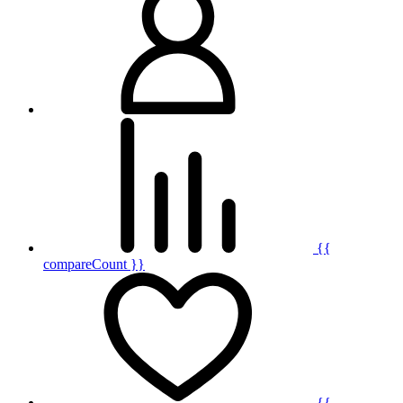
{{
compareCount }}
{{