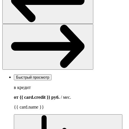
Быстрый просмотр
в кредит
от {{ card.credit }}
руб.
/ мес.
{{ card.name }}