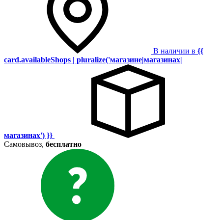
В наличии в
{{
card.availableShops | pluralize('магазине|магазинах|
магазинах') }}
Самовывоз,
бесплатно