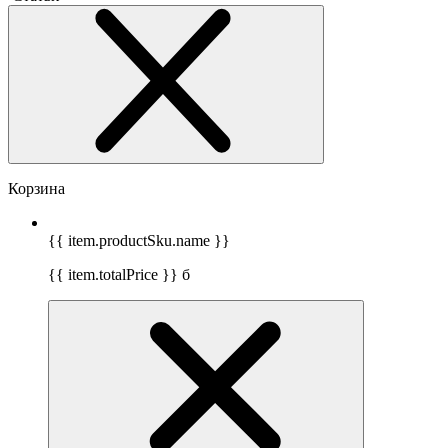
Корзина
{{ item.productSku.name }}
{{ item.totalPrice }}
б