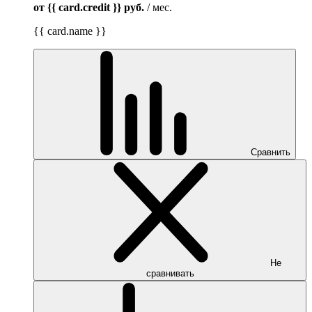
от {{ card.credit }}
руб.
/ мес.
{{ card.name }}
Сравнить
Не
сравнивать