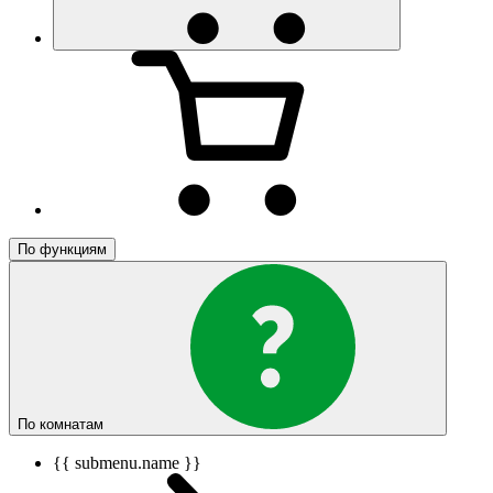
По функциям
По комнатам
{{ submenu.name }}