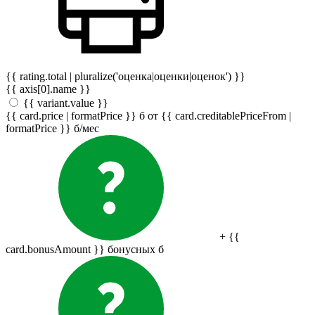
{{ rating.total | pluralize('оценка|оценки|оценок') }}
{{ axis[0].name }}
{{ variant.value }}
{{ card.price | formatPrice }}
б
от {{ card.creditablePriceFrom |
formatPrice }}
б
/мес
+ {{
card.bonusAmount }} бонусных
б