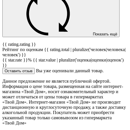
Показать ещё
{{ rating.rating }}
Рейтинг по оценкам {{ rating.total | pluralize('человек|человека|
человек') }}
{{ star.rate }}%
{{ star.value | pluralize('оценка|оценки|оценок')
}}
Вы уже оценивали данный товар.
Оставить отзыв
Данное предложение не является публичной офертой.
Информация о цене товара, размещенная на сайте интернет-
магазина «Твой Дом», носит ознакомительный характер и
может отличаться от цены товара в гипермаркетах
«Твой Дом». Интернет-магазин «Твой Дом» не производит
дистанционную и круглосуточную продажу, а также доставку
алкогольной продукции. Покупатель может приобрести
указанный товар только самовывозом из гипермаркета
«Твой Дом»