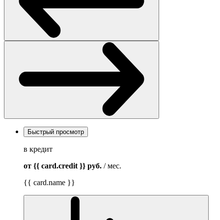
Быстрый просмотр
в кредит
от {{ card.credit }}
руб.
/ мес.
{{ card.name }}