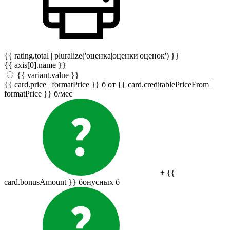
{{ rating.total | pluralize('оценка|оценки|оценок') }}
{{ axis[0].name }}
{{ variant.value }}
{{ card.price | formatPrice }}
б
от {{ card.creditablePriceFrom |
formatPrice }}
б
/мес
+ {{
card.bonusAmount }} бонусных
б