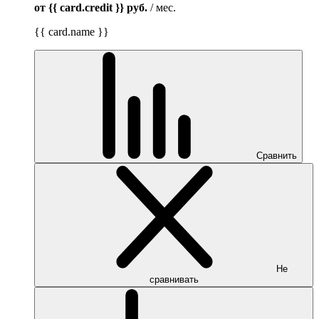
от {{ card.credit }}
руб.
/ мес.
{{ card.name }}
Сравнить
Не
сравнивать