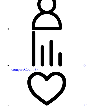
{{
compareCount }}
{{