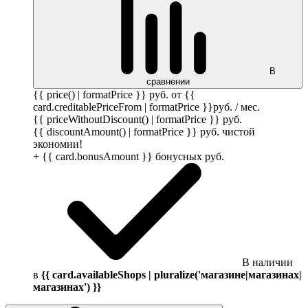
В
сравнении
{{ price() | formatPrice }}
руб.
от {{
card.creditablePriceFrom | formatPrice }}
руб.
/ мес.
{{ priceWithoutDiscount() | formatPrice }}
руб.
{{ discountAmount() | formatPrice }}
руб.
чистой
экономии!
+ {{ card.bonusAmount }} бонусных
руб.
В наличии
в
{{ card.availableShops | pluralize('магазине|магазинах|
магазинах') }}