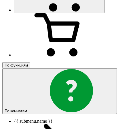
По функциям
По комнатам
{{ submenu.name }}