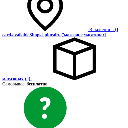
В наличии в
{{
card.availableShops | pluralize('магазине|магазинах|
магазинах') }}
Самовывоз,
бесплатно