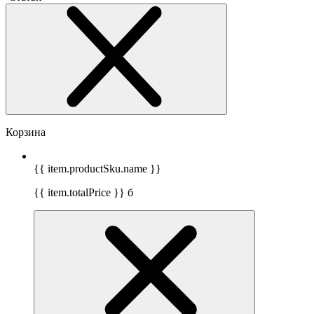
Корзина
{{ item.productSku.name }}
{{ item.totalPrice }}
б