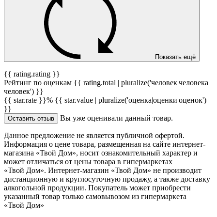
Показать ещё
{{ rating.rating }}
Рейтинг по оценкам {{ rating.total | pluralize('человек|человека|
человек') }}
{{ star.rate }}%
{{ star.value | pluralize('оценка|оценки|оценок')
}}
Вы уже оценивали данный товар.
Оставить отзыв
Данное предложение не является публичной офертой.
Информация о цене товара, размещенная на сайте интернет-
магазина «Твой Дом», носит ознакомительный характер и
может отличаться от цены товара в гипермаркетах
«Твой Дом». Интернет-магазин «Твой Дом» не производит
дистанционную и круглосуточную продажу, а также доставку
алкогольной продукции. Покупатель может приобрести
указанный товар только самовывозом из гипермаркета
«Твой Дом»