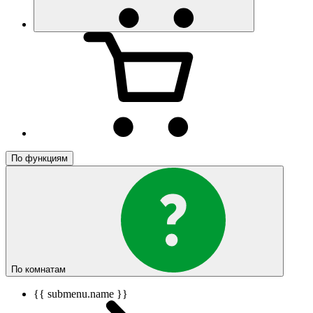
По функциям
По комнатам
{{ submenu.name }}