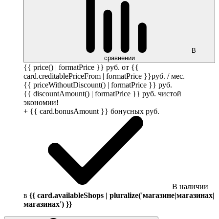
В
сравнении
{{ price() | formatPrice }}
руб.
от {{
card.creditablePriceFrom | formatPrice }}
руб.
/ мес.
{{ priceWithoutDiscount() | formatPrice }}
руб.
{{ discountAmount() | formatPrice }}
руб.
чистой
экономии!
+ {{ card.bonusAmount }} бонусных
руб.
В наличии
в
{{ card.availableShops | pluralize('магазине|магазинах|
магазинах') }}