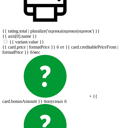
{{ rating.total | pluralize('оценка|оценки|оценок') }}
{{ axis[0].name }}
{{ variant.value }}
{{ card.price | formatPrice }}
б
от {{ card.creditablePriceFrom |
formatPrice }}
б
/мес
+ {{
card.bonusAmount }} бонусных
б