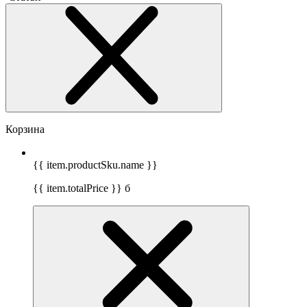
Корзина
{{ item.productSku.name }}
{{ item.totalPrice }}
б