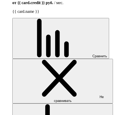
от {{ card.credit }}
руб.
/ мес.
{{ card.name }}
Сравнить
Не
сравнивать