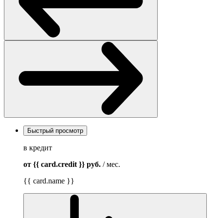
Быстрый просмотр
в кредит
от {{ card.credit }}
руб.
/ мес.
{{ card.name }}