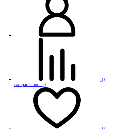
{{
compareCount }}
{{