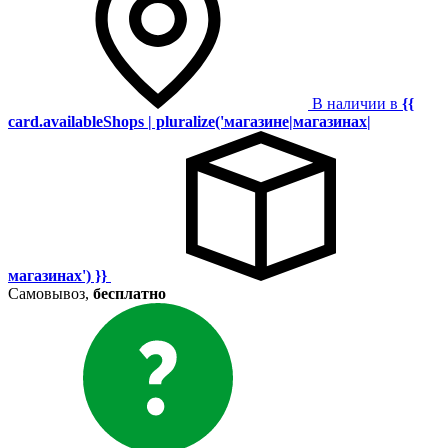
В наличии в
{{
card.availableShops | pluralize('магазине|магазинах|
магазинах') }}
Самовывоз,
бесплатно