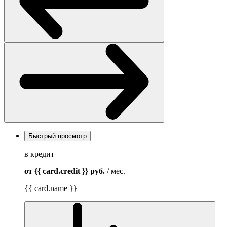
Быстрый просмотр
в кредит
от {{ card.credit }}
руб.
/ мес.
{{ card.name }}