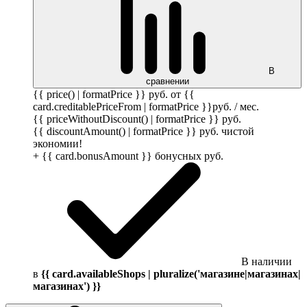
В
сравнении
{{ price() | formatPrice }}
руб.
от {{
card.creditablePriceFrom | formatPrice }}
руб.
/ мес.
{{ priceWithoutDiscount() | formatPrice }}
руб.
{{ discountAmount() | formatPrice }}
руб.
чистой
экономии!
+ {{ card.bonusAmount }} бонусных
руб.
В наличии
в
{{ card.availableShops | pluralize('магазине|магазинах|
магазинах') }}