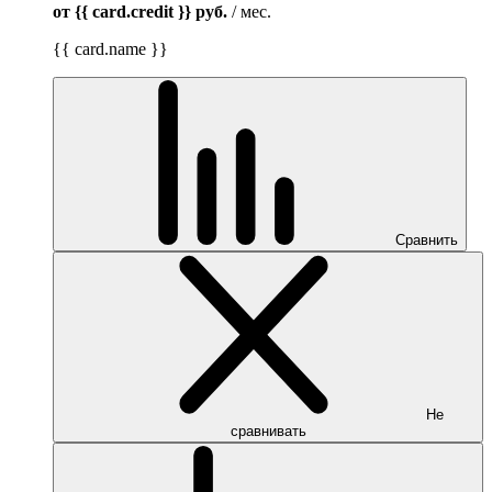
от {{ card.credit }}
руб.
/ мес.
{{ card.name }}
Сравнить
Не
сравнивать