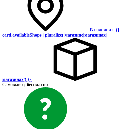
В наличии в
{{
card.availableShops | pluralize('магазине|магазинах|
магазинах') }}
Самовывоз,
бесплатно