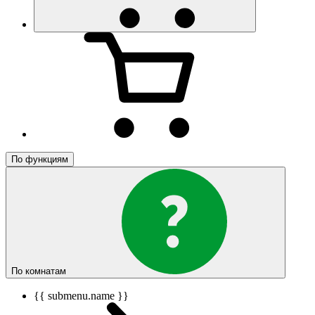
По функциям
По комнатам
{{ submenu.name }}