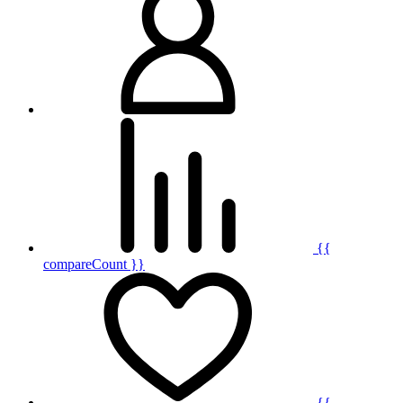
{{
compareCount }}
{{