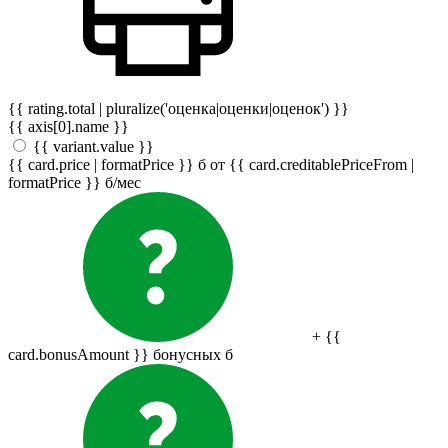
{{ rating.total | pluralize('оценка|оценки|оценок') }}
{{ axis[0].name }}
{{ variant.value }}
{{ card.price | formatPrice }}
б
от {{ card.creditablePriceFrom |
formatPrice }}
б
/мес
+ {{
card.bonusAmount }} бонусных
б