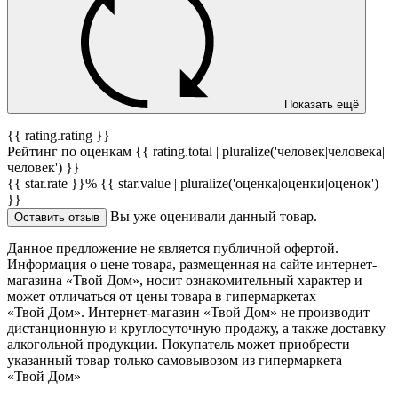
Показать ещё
{{ rating.rating }}
Рейтинг по оценкам {{ rating.total | pluralize('человек|человека|
человек') }}
{{ star.rate }}%
{{ star.value | pluralize('оценка|оценки|оценок')
}}
Вы уже оценивали данный товар.
Оставить отзыв
Данное предложение не является публичной офертой.
Информация о цене товара, размещенная на сайте интернет-
магазина «Твой Дом», носит ознакомительный характер и
может отличаться от цены товара в гипермаркетах
«Твой Дом». Интернет-магазин «Твой Дом» не производит
дистанционную и круглосуточную продажу, а также доставку
алкогольной продукции. Покупатель может приобрести
указанный товар только самовывозом из гипермаркета
«Твой Дом»