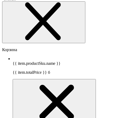
Корзина
{{ item.productSku.name }}
{{ item.totalPrice }}
б