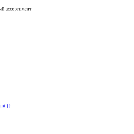
ный ассортимент
unt }}