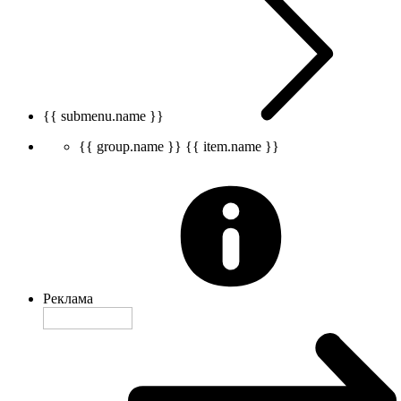
{{ submenu.name }}
{{ group.name }}
{{ item.name }}
Реклама