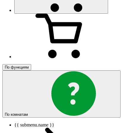
По функциям
По комнатам
{{ submenu.name }}