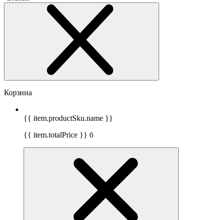
Корзина
{{ item.productSku.name }}
{{ item.totalPrice }}
б