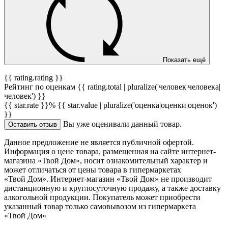
Показать ещё
{{ rating.rating }}
Рейтинг по оценкам {{ rating.total | pluralize('человек|человека|
человек') }}
{{ star.rate }}%
{{ star.value | pluralize('оценка|оценки|оценок')
}}
Вы уже оценивали данный товар.
Оставить отзыв
Данное предложение не является публичной офертой.
Информация о цене товара, размещенная на сайте интернет-
магазина «Твой Дом», носит ознакомительный характер и
может отличаться от цены товара в гипермаркетах
«Твой Дом». Интернет-магазин «Твой Дом» не производит
дистанционную и круглосуточную продажу, а также доставку
алкогольной продукции. Покупатель может приобрести
указанный товар только самовывозом из гипермаркета
«Твой Дом»