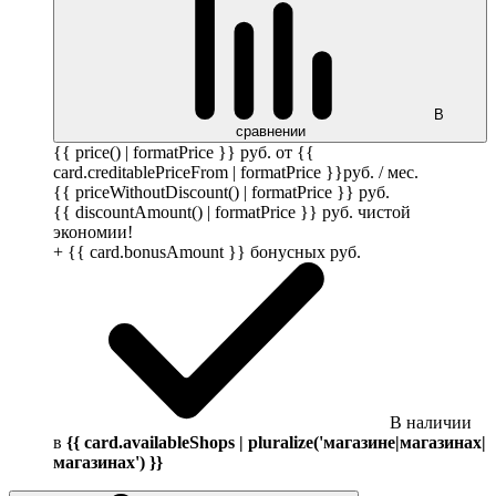
В
сравнении
{{ price() | formatPrice }}
руб.
от {{
card.creditablePriceFrom | formatPrice }}
руб.
/ мес.
{{ priceWithoutDiscount() | formatPrice }}
руб.
{{ discountAmount() | formatPrice }}
руб.
чистой
экономии!
+ {{ card.bonusAmount }} бонусных
руб.
В наличии
в
{{ card.availableShops | pluralize('магазине|магазинах|
магазинах') }}