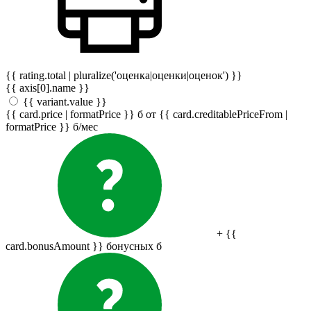
{{ rating.total | pluralize('оценка|оценки|оценок') }}
{{ axis[0].name }}
{{ variant.value }}
{{ card.price | formatPrice }}
б
от {{ card.creditablePriceFrom |
formatPrice }}
б
/мес
+ {{
card.bonusAmount }} бонусных
б