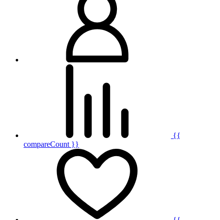
{{
compareCount }}
{{