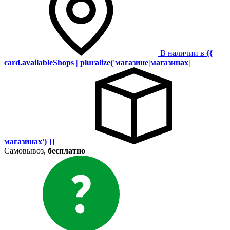
В наличии в
{{
card.availableShops | pluralize('магазине|магазинах|
магазинах') }}
Самовывоз,
бесплатно