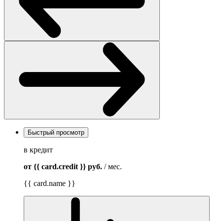
Быстрый просмотр
в кредит
от {{ card.credit }}
руб.
/ мес.
{{ card.name }}