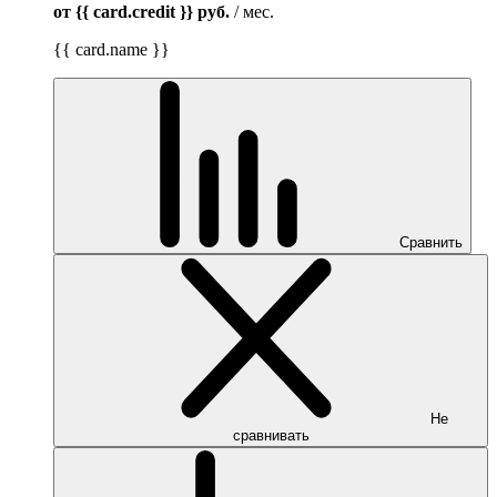
от {{ card.credit }}
руб.
/ мес.
{{ card.name }}
Сравнить
Не
сравнивать