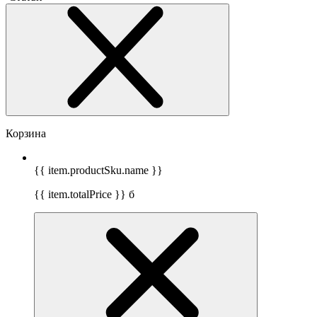
Корзина
{{ item.productSku.name }}
{{ item.totalPrice }}
б