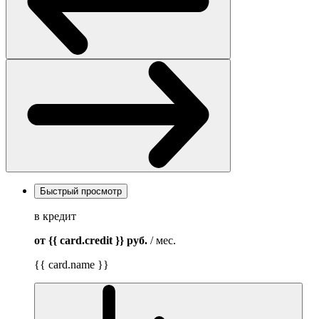
Быстрый просмотр
в кредит
от {{ card.credit }}
руб.
/ мес.
{{ card.name }}