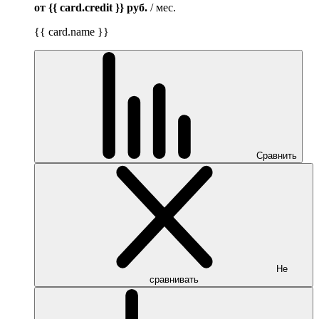
от {{ card.credit }}
руб.
/ мес.
{{ card.name }}
Сравнить
Не
сравнивать