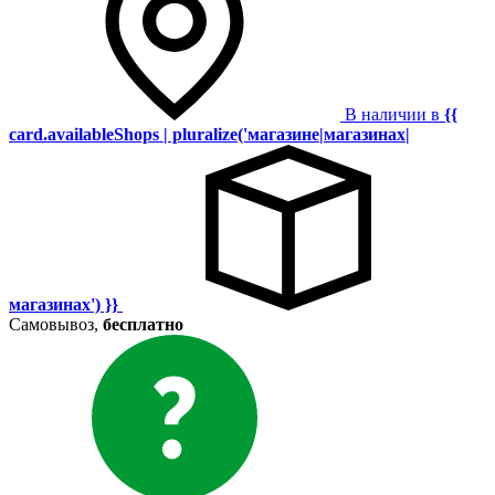
В наличии в
{{
card.availableShops | pluralize('магазине|магазинах|
магазинах') }}
Самовывоз,
бесплатно