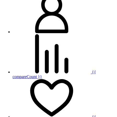
{{
compareCount }}
{{