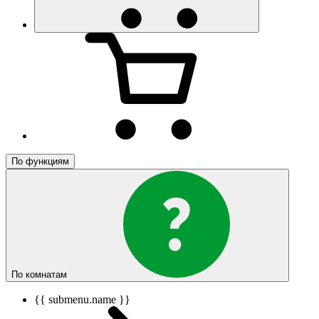
По функциям
По комнатам
{{ submenu.name }}