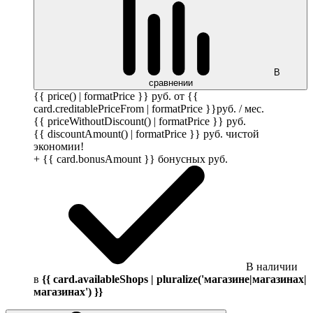
В
сравнении
{{ price() | formatPrice }}
руб.
от {{
card.creditablePriceFrom | formatPrice }}
руб.
/ мес.
{{ priceWithoutDiscount() | formatPrice }}
руб.
{{ discountAmount() | formatPrice }}
руб.
чистой
экономии!
+ {{ card.bonusAmount }} бонусных
руб.
В наличии
в
{{ card.availableShops | pluralize('магазине|магазинах|
магазинах') }}