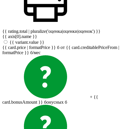
{{ rating.total | pluralize('оценка|оценки|оценок') }}
{{ axis[0].name }}
{{ variant.value }}
{{ card.price | formatPrice }}
б
от {{ card.creditablePriceFrom |
formatPrice }}
б
/мес
+ {{
card.bonusAmount }} бонусных
б