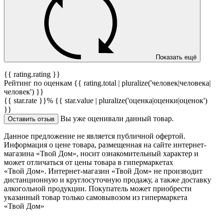
Показать ещё
{{ rating.rating }}
Рейтинг по оценкам {{ rating.total | pluralize('человек|человека|
человек') }}
{{ star.rate }}%
{{ star.value | pluralize('оценка|оценки|оценок')
}}
Вы уже оценивали данный товар.
Оставить отзыв
Данное предложение не является публичной офертой.
Информация о цене товара, размещенная на сайте интернет-
магазина «Твой Дом», носит ознакомительный характер и
может отличаться от цены товара в гипермаркетах
«Твой Дом». Интернет-магазин «Твой Дом» не производит
дистанционную и круглосуточную продажу, а также доставку
алкогольной продукции. Покупатель может приобрести
указанный товар только самовывозом из гипермаркета
«Твой Дом»