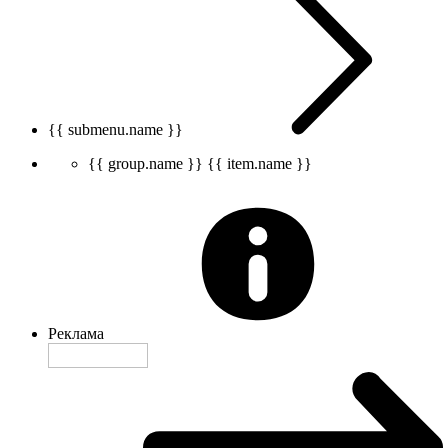
{{ submenu.name }}
{{ group.name }}
{{ item.name }}
Реклама