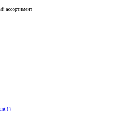
ный ассортимент
unt }}