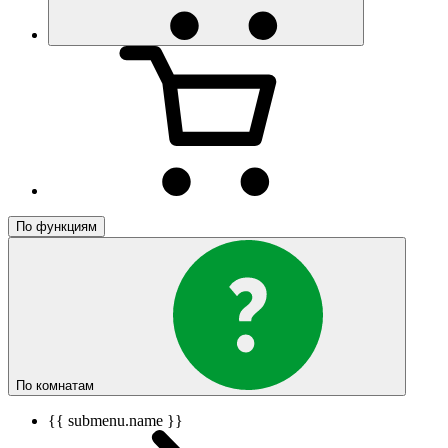
По функциям
По комнатам
{{ submenu.name }}