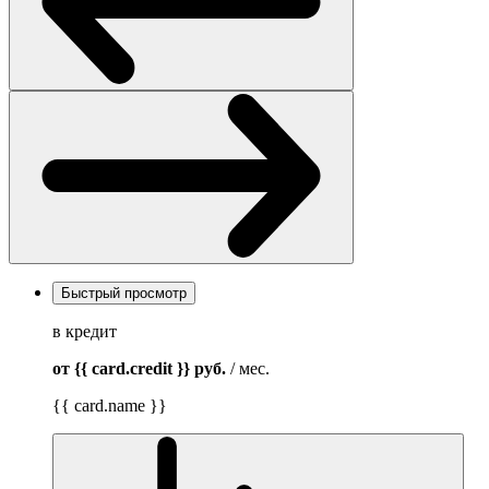
Быстрый просмотр
в кредит
от {{ card.credit }}
руб.
/ мес.
{{ card.name }}