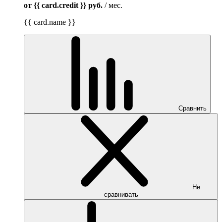
от {{ card.credit }}
руб.
/ мес.
{{ card.name }}
Сравнить
Не
сравнивать