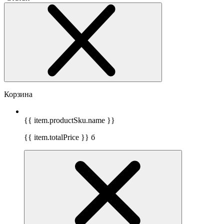
Корзина
{{ item.productSku.name }}
{{ item.totalPrice }}
б