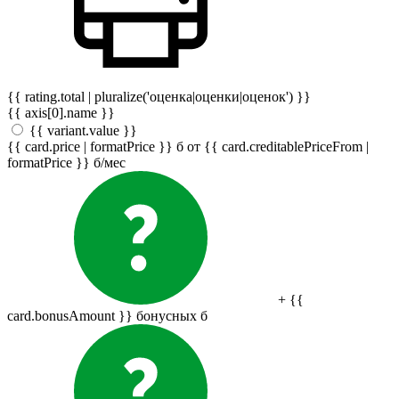
{{ rating.total | pluralize('оценка|оценки|оценок') }}
{{ axis[0].name }}
{{ variant.value }}
{{ card.price | formatPrice }}
б
от {{ card.creditablePriceFrom |
formatPrice }}
б
/мес
+ {{
card.bonusAmount }} бонусных
б