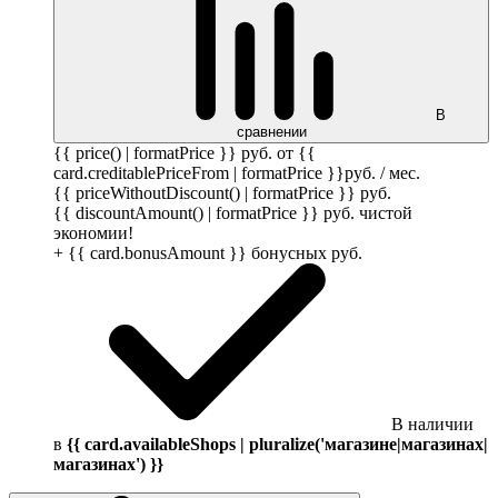
В
сравнении
{{ price() | formatPrice }}
руб.
от {{
card.creditablePriceFrom | formatPrice }}
руб.
/ мес.
{{ priceWithoutDiscount() | formatPrice }}
руб.
{{ discountAmount() | formatPrice }}
руб.
чистой
экономии!
+ {{ card.bonusAmount }} бонусных
руб.
В наличии
в
{{ card.availableShops | pluralize('магазине|магазинах|
магазинах') }}