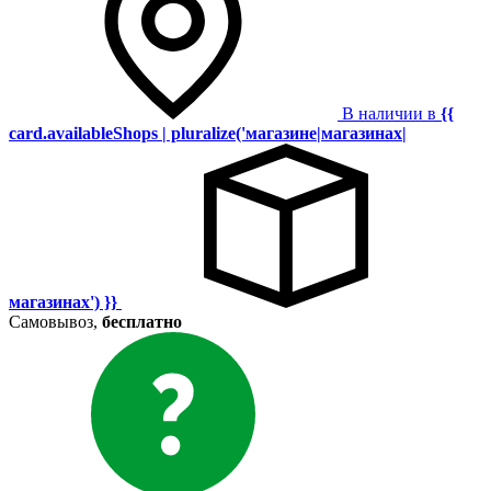
В наличии в
{{
card.availableShops | pluralize('магазине|магазинах|
магазинах') }}
Самовывоз,
бесплатно