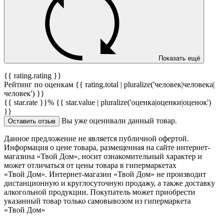
Показать ещё
{{ rating.rating }}
Рейтинг по оценкам {{ rating.total | pluralize('человек|человека|
человек') }}
{{ star.rate }}%
{{ star.value | pluralize('оценка|оценки|оценок')
}}
Вы уже оценивали данный товар.
Оставить отзыв
Данное предложение не является публичной офертой.
Информация о цене товара, размещенная на сайте интернет-
магазина «Твой Дом», носит ознакомительный характер и
может отличаться от цены товара в гипермаркетах
«Твой Дом». Интернет-магазин «Твой Дом» не производит
дистанционную и круглосуточную продажу, а также доставку
алкогольной продукции. Покупатель может приобрести
указанный товар только самовывозом из гипермаркета
«Твой Дом»