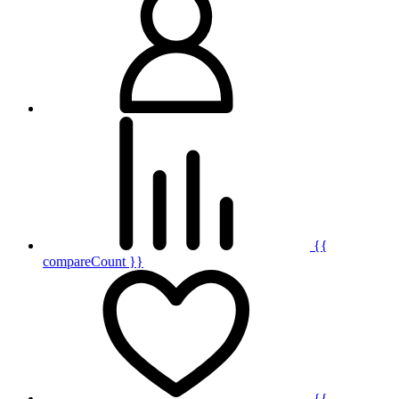
{{
compareCount }}
{{