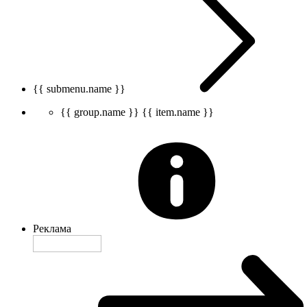
{{ submenu.name }}
{{ group.name }}
{{ item.name }}
Реклама