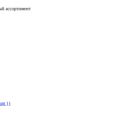
ный ассортимент
unt }}