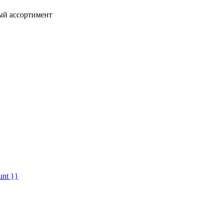
ный ассортимент
unt }}