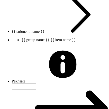
{{ submenu.name }}
{{ group.name }}
{{ item.name }}
Реклама