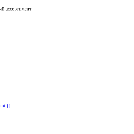
ный ассортимент
unt }}