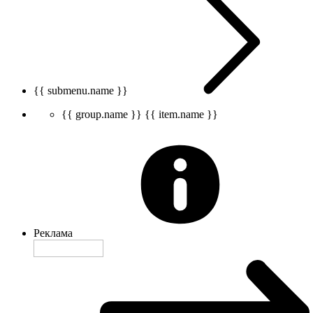
{{ submenu.name }}
{{ group.name }}
{{ item.name }}
Реклама