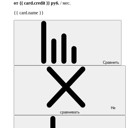
от {{ card.credit }}
руб.
/ мес.
{{ card.name }}
Сравнить
Не
сравнивать