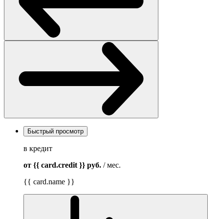
Быстрый просмотр
в кредит
от {{ card.credit }}
руб.
/ мес.
{{ card.name }}