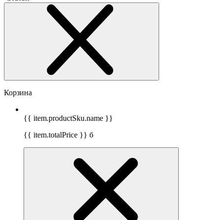
Корзина
{{ item.productSku.name }}
{{ item.totalPrice }}
б