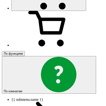
По функциям
По комнатам
{{ submenu.name }}