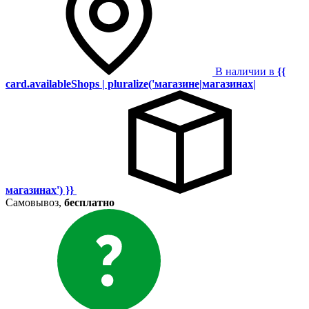
В наличии в
{{
card.availableShops | pluralize('магазине|магазинах|
магазинах') }}
Самовывоз,
бесплатно