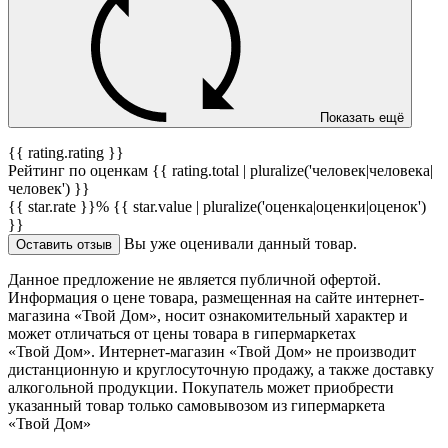
Показать ещё
{{ rating.rating }}
Рейтинг по оценкам {{ rating.total | pluralize('человек|человека|
человек') }}
{{ star.rate }}%
{{ star.value | pluralize('оценка|оценки|оценок')
}}
Вы уже оценивали данный товар.
Оставить отзыв
Данное предложение не является публичной офертой.
Информация о цене товара, размещенная на сайте интернет-
магазина «Твой Дом», носит ознакомительный характер и
может отличаться от цены товара в гипермаркетах
«Твой Дом». Интернет-магазин «Твой Дом» не производит
дистанционную и круглосуточную продажу, а также доставку
алкогольной продукции. Покупатель может приобрести
указанный товар только самовывозом из гипермаркета
«Твой Дом»