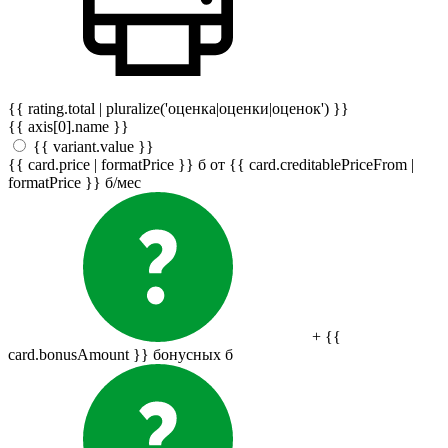
{{ rating.total | pluralize('оценка|оценки|оценок') }}
{{ axis[0].name }}
{{ variant.value }}
{{ card.price | formatPrice }}
б
от {{ card.creditablePriceFrom |
formatPrice }}
б
/мес
+ {{
card.bonusAmount }} бонусных
б