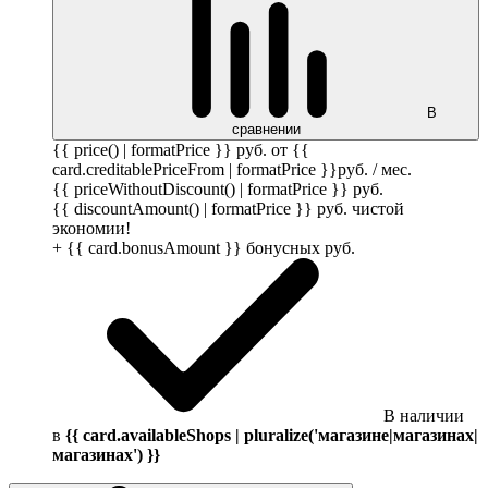
В
сравнении
{{ price() | formatPrice }}
руб.
от {{
card.creditablePriceFrom | formatPrice }}
руб.
/ мес.
{{ priceWithoutDiscount() | formatPrice }}
руб.
{{ discountAmount() | formatPrice }}
руб.
чистой
экономии!
+ {{ card.bonusAmount }} бонусных
руб.
В наличии
в
{{ card.availableShops | pluralize('магазине|магазинах|
магазинах') }}