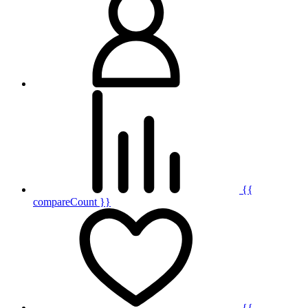
{{
compareCount }}
{{