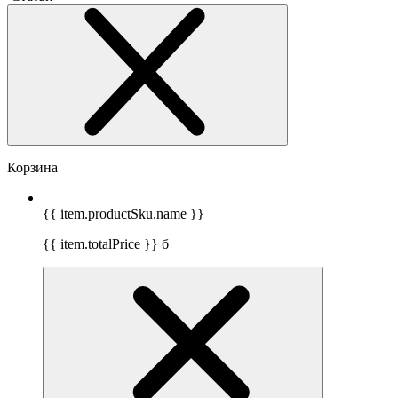
Корзина
{{ item.productSku.name }}
{{ item.totalPrice }}
б