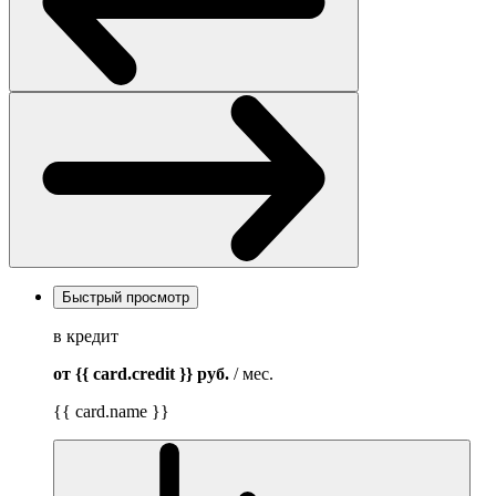
Быстрый просмотр
в кредит
от {{ card.credit }}
руб.
/ мес.
{{ card.name }}