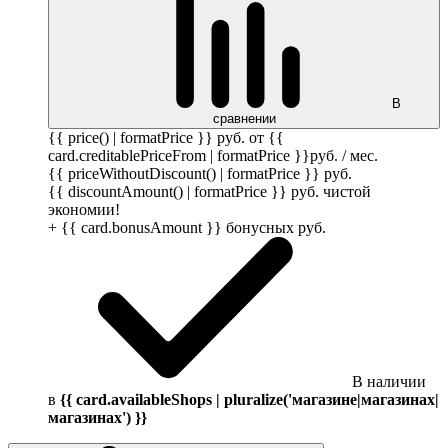
В
сравнении
{{ price() | formatPrice }}
руб.
от {{
card.creditablePriceFrom | formatPrice }}
руб.
/ мес.
{{ priceWithoutDiscount() | formatPrice }}
руб.
{{ discountAmount() | formatPrice }}
руб.
чистой
экономии!
+ {{ card.bonusAmount }} бонусных
руб.
В наличии
в
{{ card.availableShops | pluralize('магазине|магазинах|
магазинах') }}