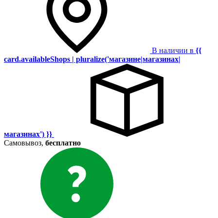
В наличии в
{{
card.availableShops | pluralize('магазине|магазинах|
магазинах') }}
Самовывоз,
бесплатно