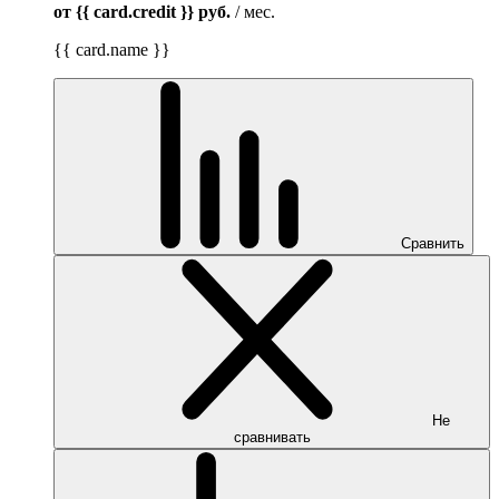
от {{ card.credit }}
руб.
/ мес.
{{ card.name }}
Сравнить
Не
сравнивать