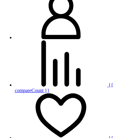
{{
compareCount }}
{{