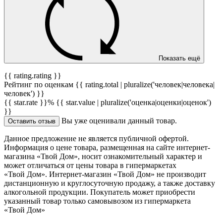
Показать ещё
{{ rating.rating }}
Рейтинг по оценкам {{ rating.total | pluralize('человек|человека|
человек') }}
{{ star.rate }}%
{{ star.value | pluralize('оценка|оценки|оценок')
}}
Вы уже оценивали данный товар.
Оставить отзыв
Данное предложение не является публичной офертой.
Информация о цене товара, размещенная на сайте интернет-
магазина «Твой Дом», носит ознакомительный характер и
может отличаться от цены товара в гипермаркетах
«Твой Дом». Интернет-магазин «Твой Дом» не производит
дистанционную и круглосуточную продажу, а также доставку
алкогольной продукции. Покупатель может приобрести
указанный товар только самовывозом из гипермаркета
«Твой Дом»