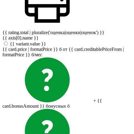
{{ rating.total | pluralize('оценка|оценки|оценок') }}
{{ axis[0].name }}
{{ variant.value }}
{{ card.price | formatPrice }}
б
от {{ card.creditablePriceFrom |
formatPrice }}
б
/мес
+ {{
card.bonusAmount }} бонусных
б