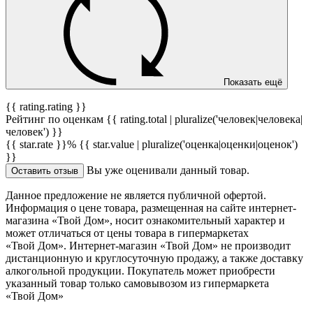
Показать ещё
{{ rating.rating }}
Рейтинг по оценкам {{ rating.total | pluralize('человек|человека|
человек') }}
{{ star.rate }}%
{{ star.value | pluralize('оценка|оценки|оценок')
}}
Вы уже оценивали данный товар.
Оставить отзыв
Данное предложение не является публичной офертой.
Информация о цене товара, размещенная на сайте интернет-
магазина «Твой Дом», носит ознакомительный характер и
может отличаться от цены товара в гипермаркетах
«Твой Дом». Интернет-магазин «Твой Дом» не производит
дистанционную и круглосуточную продажу, а также доставку
алкогольной продукции. Покупатель может приобрести
указанный товар только самовывозом из гипермаркета
«Твой Дом»