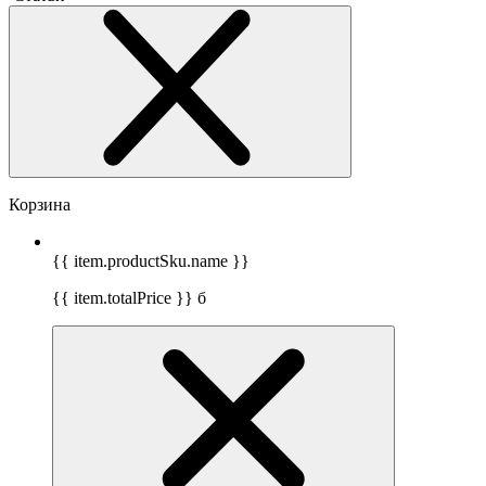
Корзина
{{ item.productSku.name }}
{{ item.totalPrice }}
б