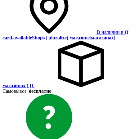
В наличии в
{{
card.availableShops | pluralize('магазине|магазинах|
магазинах') }}
Самовывоз,
бесплатно