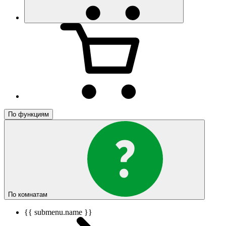
По функциям
По комнатам
{{ submenu.name }}