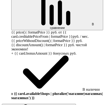
В
сравнении
{{ price() | formatPrice }}
руб.
от {{
card.creditablePriceFrom | formatPrice }}
руб.
/ мес.
{{ priceWithoutDiscount() | formatPrice }}
руб.
{{ discountAmount() | formatPrice }}
руб.
чистой
экономии!
+ {{ card.bonusAmount }} бонусных
руб.
В наличии
в
{{ card.availableShops | pluralize('магазине|магазинах|
магазинах') }}