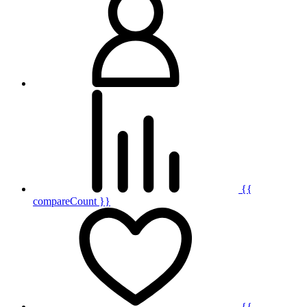
{{
compareCount }}
{{