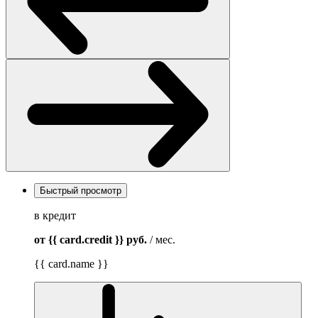
Быстрый просмотр
в кредит
от {{ card.credit }}
руб.
/ мес.
{{ card.name }}