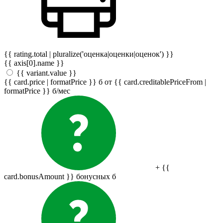
{{ rating.total | pluralize('оценка|оценки|оценок') }}
{{ axis[0].name }}
{{ variant.value }}
{{ card.price | formatPrice }}
б
от {{ card.creditablePriceFrom |
formatPrice }}
б
/мес
+ {{
card.bonusAmount }} бонусных
б