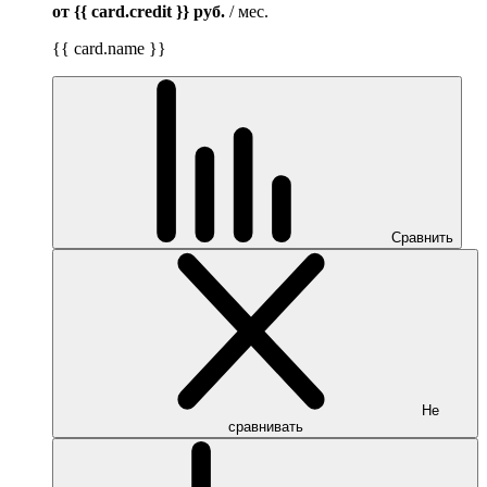
от {{ card.credit }}
руб.
/ мес.
{{ card.name }}
Сравнить
Не
сравнивать