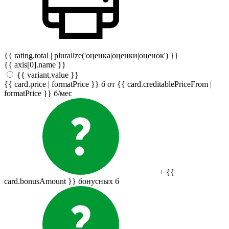
{{ rating.total | pluralize('оценка|оценки|оценок') }}
{{ axis[0].name }}
{{ variant.value }}
{{ card.price | formatPrice }}
б
от {{ card.creditablePriceFrom |
formatPrice }}
б
/мес
+ {{
card.bonusAmount }} бонусных
б