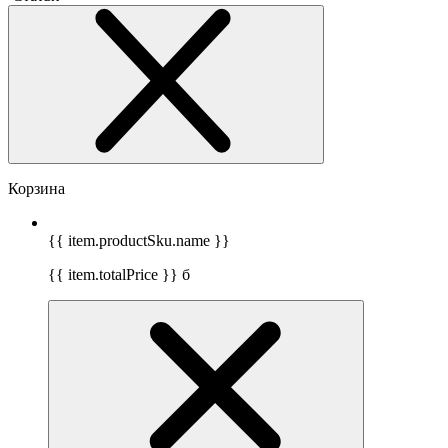
Корзина
{{ item.productSku.name }}
{{ item.totalPrice }}
б