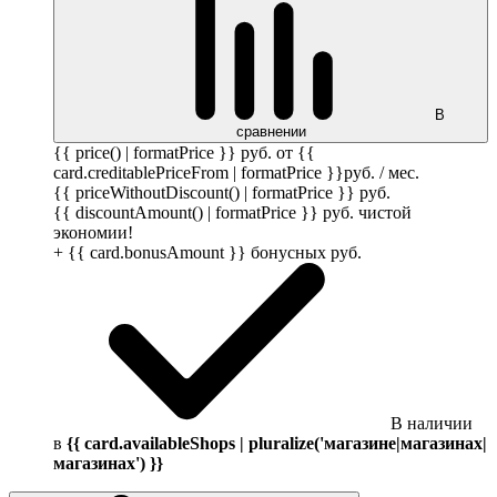
В
сравнении
{{ price() | formatPrice }}
руб.
от {{
card.creditablePriceFrom | formatPrice }}
руб.
/ мес.
{{ priceWithoutDiscount() | formatPrice }}
руб.
{{ discountAmount() | formatPrice }}
руб.
чистой
экономии!
+ {{ card.bonusAmount }} бонусных
руб.
В наличии
в
{{ card.availableShops | pluralize('магазине|магазинах|
магазинах') }}