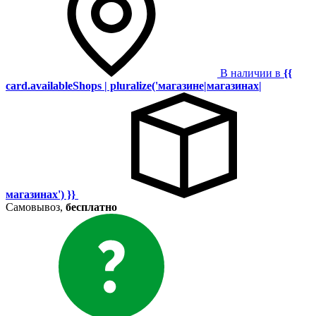
В наличии в
{{
card.availableShops | pluralize('магазине|магазинах|
магазинах') }}
Самовывоз,
бесплатно