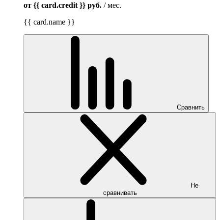
от {{ card.credit }}
руб.
/ мес.
{{ card.name }}
Сравнить
Не
сравнивать