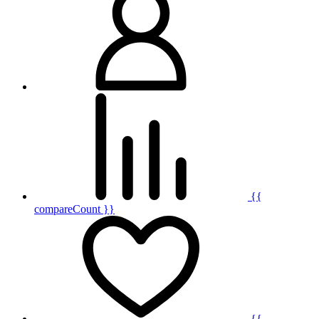
{{
compareCount }}
{{