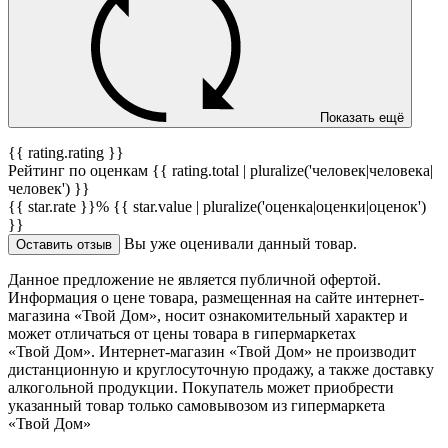
Показать ещё
{{ rating.rating }}
Рейтинг по оценкам {{ rating.total | pluralize('человек|человека|
человек') }}
{{ star.rate }}%
{{ star.value | pluralize('оценка|оценки|оценок')
}}
Вы уже оценивали данный товар.
Оставить отзыв
Данное предложение не является публичной офертой.
Информация о цене товара, размещенная на сайте интернет-
магазина «Твой Дом», носит ознакомительный характер и
может отличаться от цены товара в гипермаркетах
«Твой Дом». Интернет-магазин «Твой Дом» не производит
дистанционную и круглосуточную продажу, а также доставку
алкогольной продукции. Покупатель может приобрести
указанный товар только самовывозом из гипермаркета
«Твой Дом»