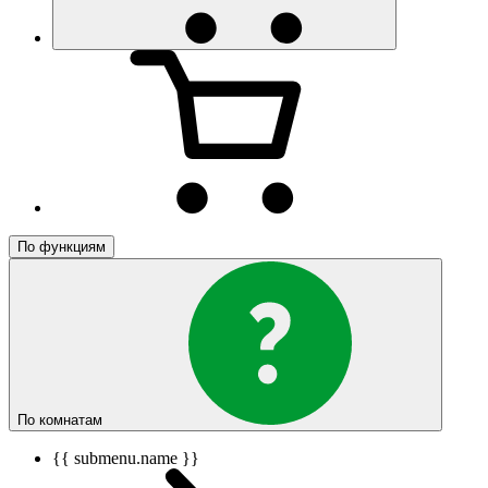
По функциям
По комнатам
{{ submenu.name }}