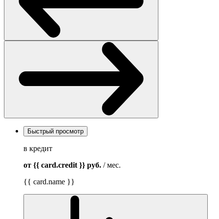
Быстрый просмотр
в кредит
от {{ card.credit }}
руб.
/ мес.
{{ card.name }}