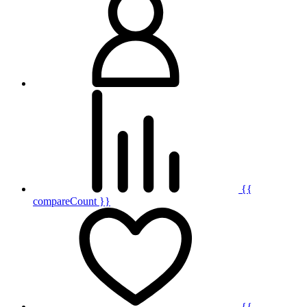
{{
compareCount }}
{{