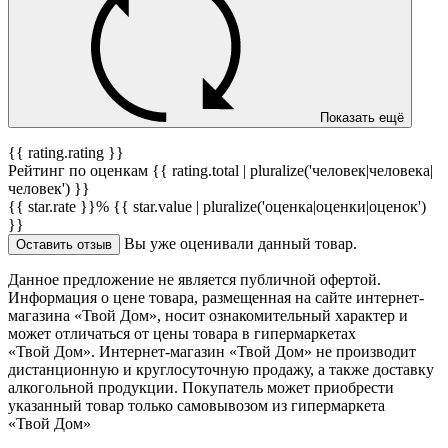
Показать ещё
{{ rating.rating }}
Рейтинг по оценкам {{ rating.total | pluralize('человек|человека|
человек') }}
{{ star.rate }}%
{{ star.value | pluralize('оценка|оценки|оценок')
}}
Вы уже оценивали данный товар.
Оставить отзыв
Данное предложение не является публичной офертой.
Информация о цене товара, размещенная на сайте интернет-
магазина «Твой Дом», носит ознакомительный характер и
может отличаться от цены товара в гипермаркетах
«Твой Дом». Интернет-магазин «Твой Дом» не производит
дистанционную и круглосуточную продажу, а также доставку
алкогольной продукции. Покупатель может приобрести
указанный товар только самовывозом из гипермаркета
«Твой Дом»