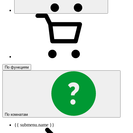
По функциям
По комнатам
{{ submenu.name }}