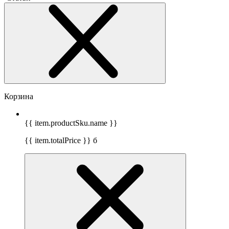
Корзина
{{ item.productSku.name }}
{{ item.totalPrice }}
б