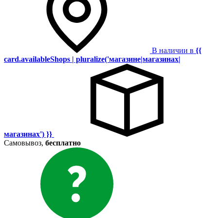
В наличии в
{{
card.availableShops | pluralize('магазине|магазинах|
магазинах') }}
Самовывоз,
бесплатно