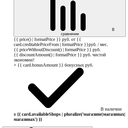
В
сравнении
{{ price() | formatPrice }}
руб.
от {{
card.creditablePriceFrom | formatPrice }}
руб.
/ мес.
{{ priceWithoutDiscount() | formatPrice }}
руб.
{{ discountAmount() | formatPrice }}
руб.
чистой
экономии!
+ {{ card.bonusAmount }} бонусных
руб.
В наличии
в
{{ card.availableShops | pluralize('магазине|магазинах|
магазинах') }}