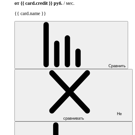
от {{ card.credit }}
руб.
/ мес.
{{ card.name }}
Сравнить
Не
сравнивать