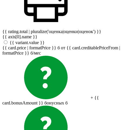
{{ rating.total | pluralize('оценка|оценки|оценок') }}
{{ axis[0].name }}
{{ variant.value }}
{{ card.price | formatPrice }}
б
от {{ card.creditablePriceFrom |
formatPrice }}
б
/мес
+ {{
card.bonusAmount }} бонусных
б