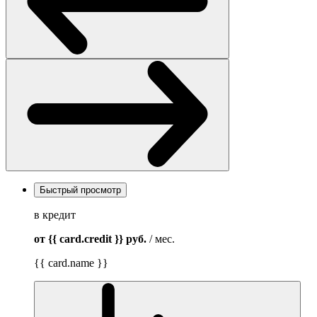
Быстрый просмотр
в кредит
от {{ card.credit }}
руб.
/ мес.
{{ card.name }}