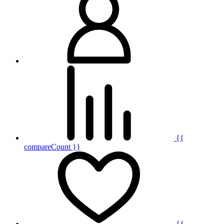
{{
compareCount }}
{{