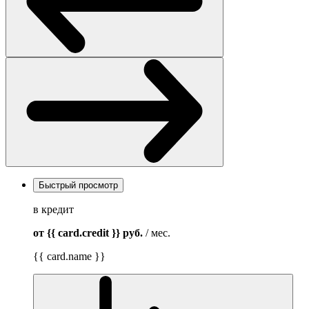
Быстрый просмотр
в кредит
от {{ card.credit }}
руб.
/ мес.
{{ card.name }}