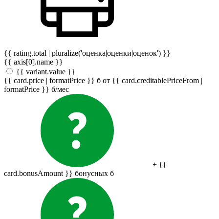
{{ rating.total | pluralize('оценка|оценки|оценок') }}
{{ axis[0].name }}
{{ variant.value }}
{{ card.price | formatPrice }}
б
от {{ card.creditablePriceFrom |
formatPrice }}
б
/мес
+ {{
card.bonusAmount }} бонусных
б