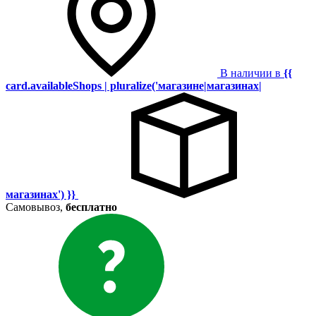
В наличии в
{{
card.availableShops | pluralize('магазине|магазинах|
магазинах') }}
Самовывоз,
бесплатно