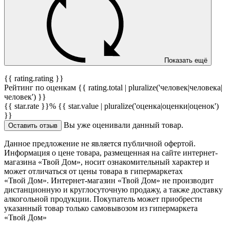
Показать ещё
{{ rating.rating }}
Рейтинг по оценкам {{ rating.total | pluralize('человек|человека|
человек') }}
{{ star.rate }}%
{{ star.value | pluralize('оценка|оценки|оценок')
}}
Вы уже оценивали данный товар.
Оставить отзыв
Данное предложение не является публичной офертой.
Информация о цене товара, размещенная на сайте интернет-
магазина «Твой Дом», носит ознакомительный характер и
может отличаться от цены товара в гипермаркетах
«Твой Дом». Интернет-магазин «Твой Дом» не производит
дистанционную и круглосуточную продажу, а также доставку
алкогольной продукции. Покупатель может приобрести
указанный товар только самовывозом из гипермаркета
«Твой Дом»