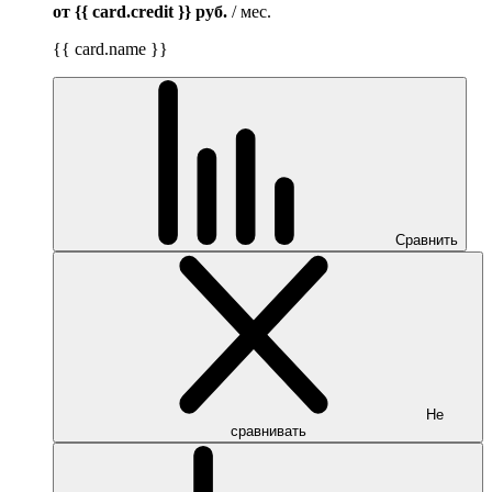
от {{ card.credit }}
руб.
/ мес.
{{ card.name }}
Сравнить
Не
сравнивать