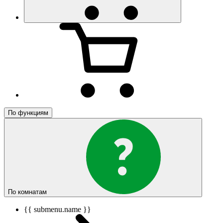
По функциям
По комнатам
{{ submenu.name }}