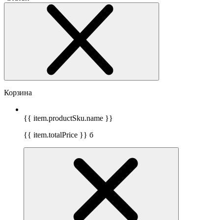
Корзина
{{ item.productSku.name }}
{{ item.totalPrice }}
б