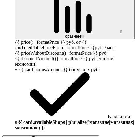
В
сравнении
{{ price() | formatPrice }}
руб.
от {{
card.creditablePriceFrom | formatPrice }}
руб.
/ мес.
{{ priceWithoutDiscount() | formatPrice }}
руб.
{{ discountAmount() | formatPrice }}
руб.
чистой
экономии!
+ {{ card.bonusAmount }} бонусных
руб.
В наличии
в
{{ card.availableShops | pluralize('магазине|магазинах|
магазинах') }}