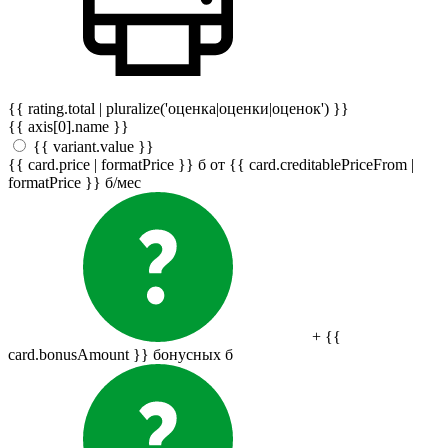
{{ rating.total | pluralize('оценка|оценки|оценок') }}
{{ axis[0].name }}
{{ variant.value }}
{{ card.price | formatPrice }}
б
от {{ card.creditablePriceFrom |
formatPrice }}
б
/мес
+ {{
card.bonusAmount }} бонусных
б