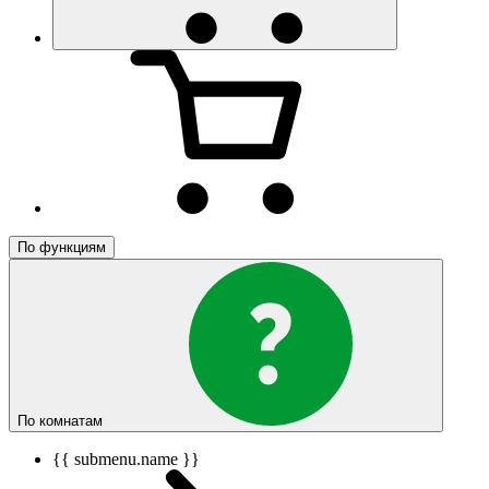
По функциям
По комнатам
{{ submenu.name }}