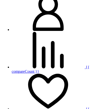
{{
compareCount }}
{{