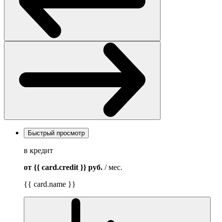
Быстрый просмотр
в кредит
от {{ card.credit }}
руб.
/ мес.
{{ card.name }}