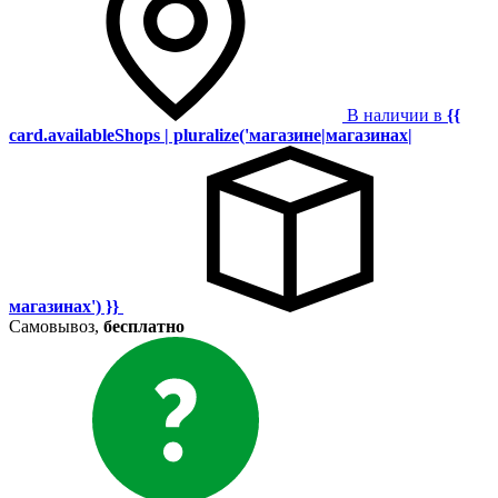
В наличии в
{{
card.availableShops | pluralize('магазине|магазинах|
магазинах') }}
Самовывоз,
бесплатно