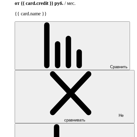
от {{ card.credit }}
руб.
/ мес.
{{ card.name }}
Сравнить
Не
сравнивать