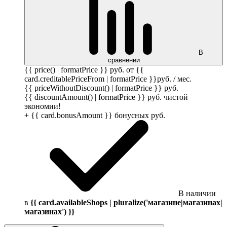
В
сравнении
{{ price() | formatPrice }}
руб.
от {{
card.creditablePriceFrom | formatPrice }}
руб.
/ мес.
{{ priceWithoutDiscount() | formatPrice }}
руб.
{{ discountAmount() | formatPrice }}
руб.
чистой
экономии!
+ {{ card.bonusAmount }} бонусных
руб.
В наличии
в
{{ card.availableShops | pluralize('магазине|магазинах|
магазинах') }}