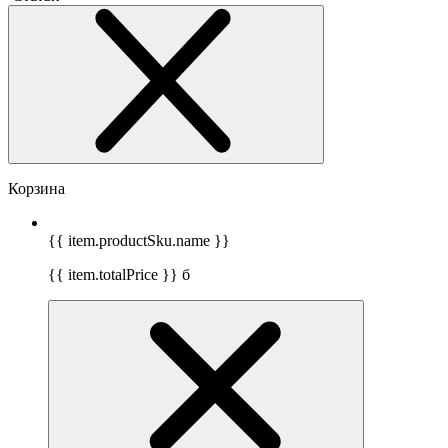
Корзина
{{ item.productSku.name }}
{{ item.totalPrice }}
б