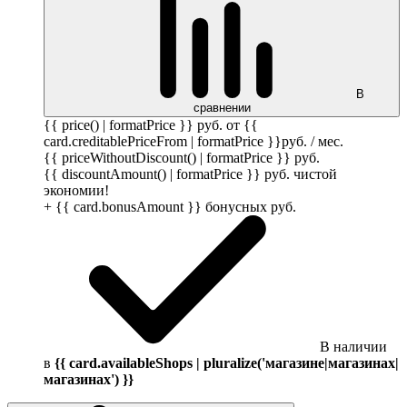
В
сравнении
{{ price() | formatPrice }}
руб.
от {{
card.creditablePriceFrom | formatPrice }}
руб.
/ мес.
{{ priceWithoutDiscount() | formatPrice }}
руб.
{{ discountAmount() | formatPrice }}
руб.
чистой
экономии!
+ {{ card.bonusAmount }} бонусных
руб.
В наличии
в
{{ card.availableShops | pluralize('магазине|магазинах|
магазинах') }}