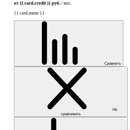
от {{ card.credit }}
руб.
/ мес.
{{ card.name }}
Сравнить
Не
сравнивать