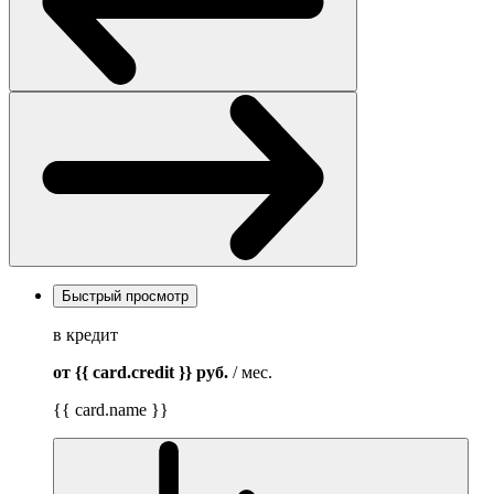
Быстрый просмотр
в кредит
от {{ card.credit }}
руб.
/ мес.
{{ card.name }}