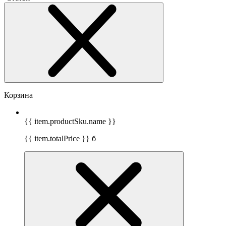
Корзина
{{ item.productSku.name }}
{{ item.totalPrice }}
б