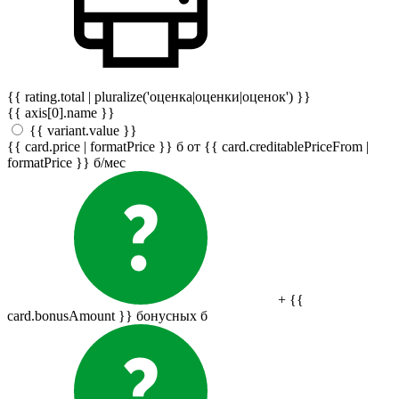
{{ rating.total | pluralize('оценка|оценки|оценок') }}
{{ axis[0].name }}
{{ variant.value }}
{{ card.price | formatPrice }}
б
от {{ card.creditablePriceFrom |
formatPrice }}
б
/мес
+ {{
card.bonusAmount }} бонусных
б