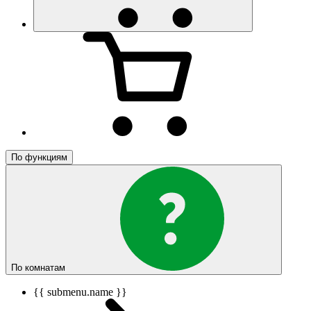
По функциям
По комнатам
{{ submenu.name }}