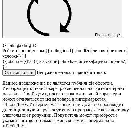
Показать ещё
{{ rating.rating }}
Рейтинг по оценкам {{ rating.total | pluralize('человек|человека|
человек') }}
{{ star.rate }}%
{{ star.value | pluralize('оценка|оценки|оценок')
}}
Вы уже оценивали данный товар.
Оставить отзыв
Данное предложение не является публичной офертой.
Информация о цене товара, размещенная на сайте интернет-
магазина «Твой Дом», носит ознакомительный характер и
может отличаться от цены товара в гипермаркетах
«Твой Дом». Интернет-магазин «Твой Дом» не производит
дистанционную и круглосуточную продажу, а также доставку
алкогольной продукции. Покупатель может приобрести
указанный товар только самовывозом из гипермаркета
«Твой Дом»