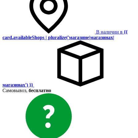
В наличии в
{{
card.availableShops | pluralize('магазине|магазинах|
магазинах') }}
Самовывоз,
бесплатно