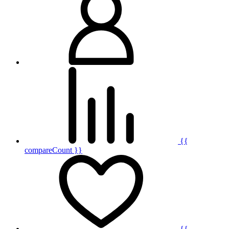
{{
compareCount }}
{{