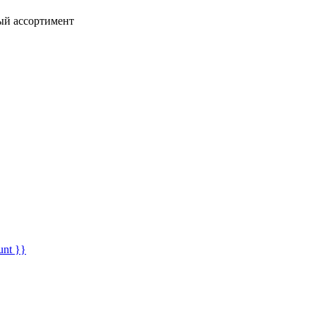
ный ассортимент
unt }}