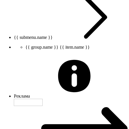
{{ submenu.name }}
{{ group.name }}
{{ item.name }}
Реклама