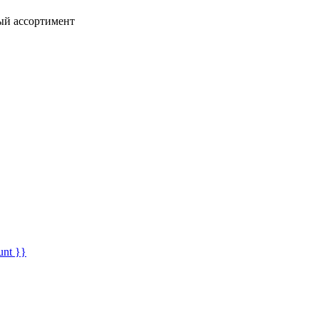
ный ассортимент
unt }}