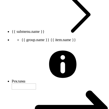
{{ submenu.name }}
{{ group.name }}
{{ item.name }}
Реклама