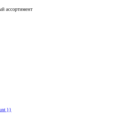
ный ассортимент
unt }}