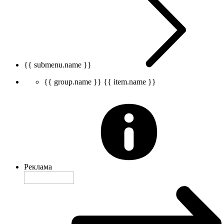
{{ submenu.name }}
{{ group.name }}
{{ item.name }}
Реклама