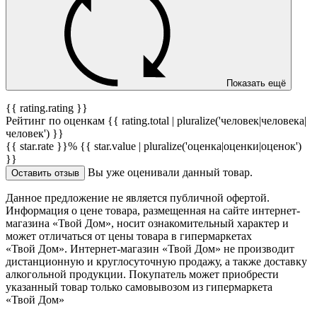
Показать ещё
{{ rating.rating }}
Рейтинг по оценкам {{ rating.total | pluralize('человек|человека|
человек') }}
{{ star.rate }}%
{{ star.value | pluralize('оценка|оценки|оценок')
}}
Вы уже оценивали данный товар.
Оставить отзыв
Данное предложение не является публичной офертой.
Информация о цене товара, размещенная на сайте интернет-
магазина «Твой Дом», носит ознакомительный характер и
может отличаться от цены товара в гипермаркетах
«Твой Дом». Интернет-магазин «Твой Дом» не производит
дистанционную и круглосуточную продажу, а также доставку
алкогольной продукции. Покупатель может приобрести
указанный товар только самовывозом из гипермаркета
«Твой Дом»