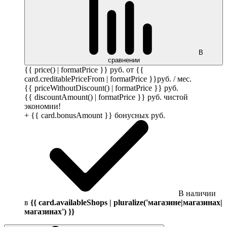
В
сравнении
{{ price() | formatPrice }}
руб.
от {{
card.creditablePriceFrom | formatPrice }}
руб.
/ мес.
{{ priceWithoutDiscount() | formatPrice }}
руб.
{{ discountAmount() | formatPrice }}
руб.
чистой
экономии!
+ {{ card.bonusAmount }} бонусных
руб.
В наличии
в
{{ card.availableShops | pluralize('магазине|магазинах|
магазинах') }}