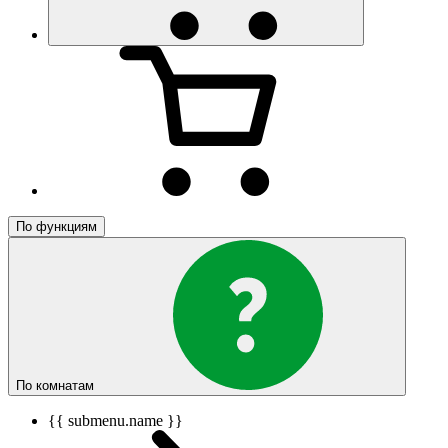
По функциям
По комнатам
{{ submenu.name }}