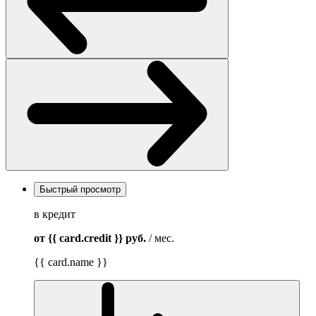
Быстрый просмотр
в кредит
от {{ card.credit }}
руб.
/ мес.
{{ card.name }}