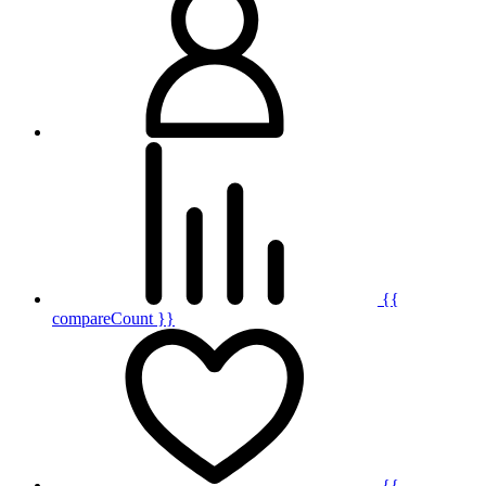
{{
compareCount }}
{{