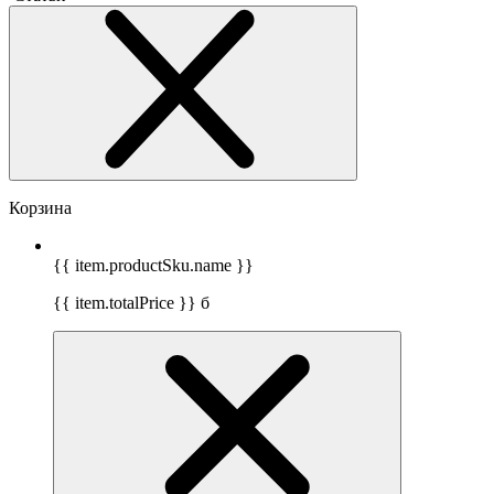
Корзина
{{ item.productSku.name }}
{{ item.totalPrice }}
б