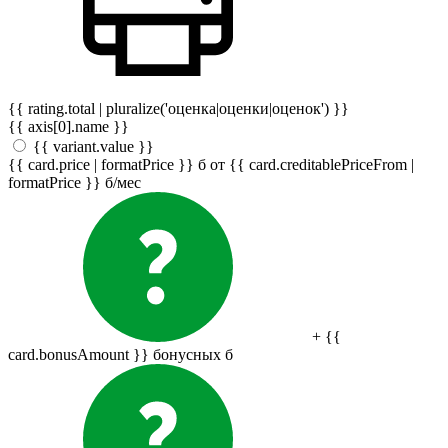
{{ rating.total | pluralize('оценка|оценки|оценок') }}
{{ axis[0].name }}
{{ variant.value }}
{{ card.price | formatPrice }}
б
от {{ card.creditablePriceFrom |
formatPrice }}
б
/мес
+ {{
card.bonusAmount }} бонусных
б