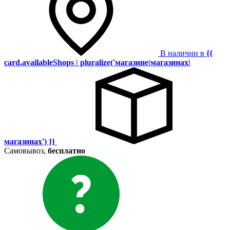
В наличии в
{{
card.availableShops | pluralize('магазине|магазинах|
магазинах') }}
Самовывоз,
бесплатно