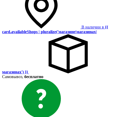
В наличии в
{{
card.availableShops | pluralize('магазине|магазинах|
магазинах') }}
Самовывоз,
бесплатно