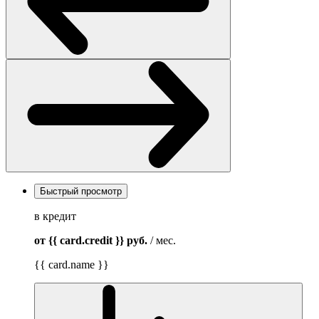
Быстрый просмотр
в кредит
от {{ card.credit }}
руб.
/ мес.
{{ card.name }}