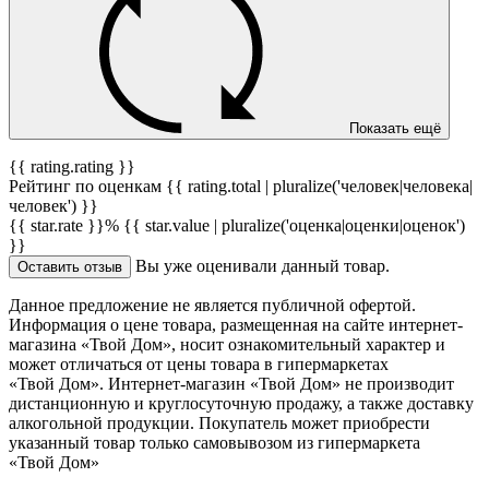
Показать ещё
{{ rating.rating }}
Рейтинг по оценкам {{ rating.total | pluralize('человек|человека|
человек') }}
{{ star.rate }}%
{{ star.value | pluralize('оценка|оценки|оценок')
}}
Вы уже оценивали данный товар.
Оставить отзыв
Данное предложение не является публичной офертой.
Информация о цене товара, размещенная на сайте интернет-
магазина «Твой Дом», носит ознакомительный характер и
может отличаться от цены товара в гипермаркетах
«Твой Дом». Интернет-магазин «Твой Дом» не производит
дистанционную и круглосуточную продажу, а также доставку
алкогольной продукции. Покупатель может приобрести
указанный товар только самовывозом из гипермаркета
«Твой Дом»