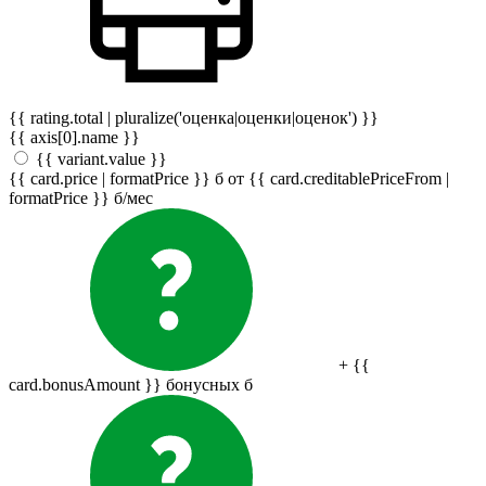
{{ rating.total | pluralize('оценка|оценки|оценок') }}
{{ axis[0].name }}
{{ variant.value }}
{{ card.price | formatPrice }}
б
от {{ card.creditablePriceFrom |
formatPrice }}
б
/мес
+ {{
card.bonusAmount }} бонусных
б