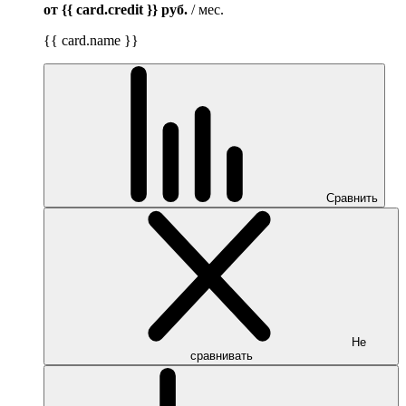
от {{ card.credit }}
руб.
/ мес.
{{ card.name }}
Сравнить
Не
сравнивать