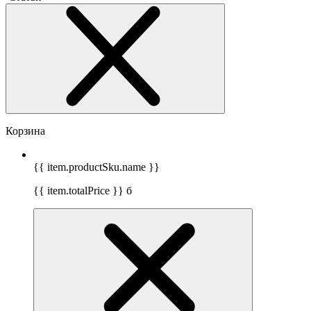
Корзина
{{ item.productSku.name }}
{{ item.totalPrice }}
б