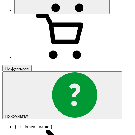
По функциям
По комнатам
{{ submenu.name }}