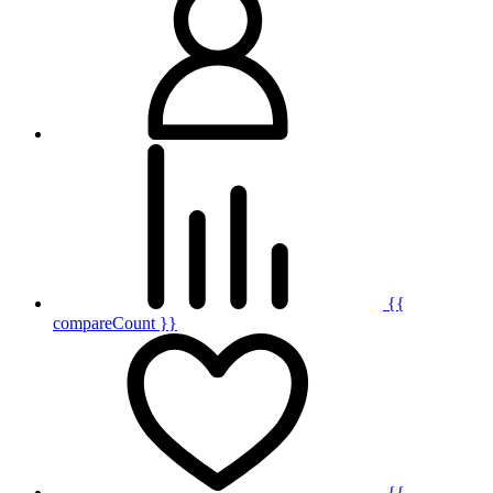
{{
compareCount }}
{{