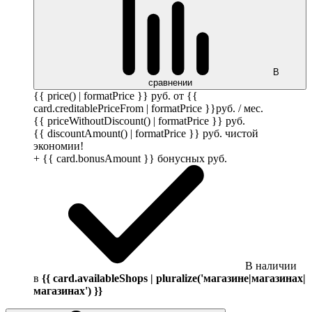
В
сравнении
{{ price() | formatPrice }}
руб.
от {{
card.creditablePriceFrom | formatPrice }}
руб.
/ мес.
{{ priceWithoutDiscount() | formatPrice }}
руб.
{{ discountAmount() | formatPrice }}
руб.
чистой
экономии!
+ {{ card.bonusAmount }} бонусных
руб.
В наличии
в
{{ card.availableShops | pluralize('магазине|магазинах|
магазинах') }}