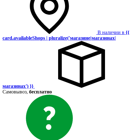
В наличии в
{{
card.availableShops | pluralize('магазине|магазинах|
магазинах') }}
Самовывоз,
бесплатно