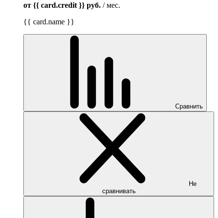
от {{ card.credit }}
руб.
/ мес.
{{ card.name }}
Сравнить
Не
сравнивать