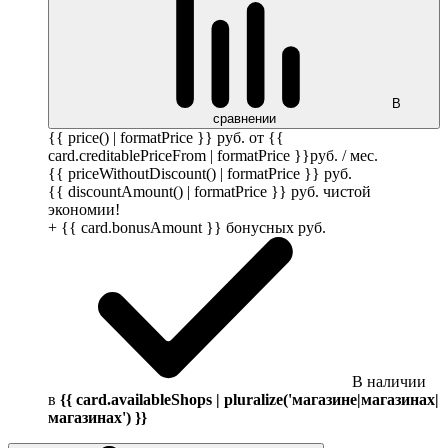
В
сравнении
{{ price() | formatPrice }}
руб.
от {{
card.creditablePriceFrom | formatPrice }}
руб.
/ мес.
{{ priceWithoutDiscount() | formatPrice }}
руб.
{{ discountAmount() | formatPrice }}
руб.
чистой
экономии!
+ {{ card.bonusAmount }} бонусных
руб.
В наличии
в
{{ card.availableShops | pluralize('магазине|магазинах|
магазинах') }}