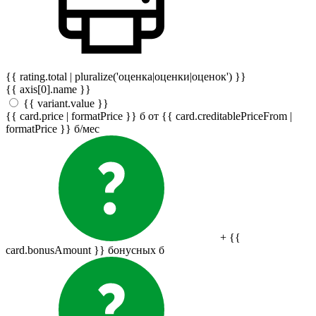
{{ rating.total | pluralize('оценка|оценки|оценок') }}
{{ axis[0].name }}
{{ variant.value }}
{{ card.price | formatPrice }}
б
от {{ card.creditablePriceFrom |
formatPrice }}
б
/мес
+ {{
card.bonusAmount }} бонусных
б