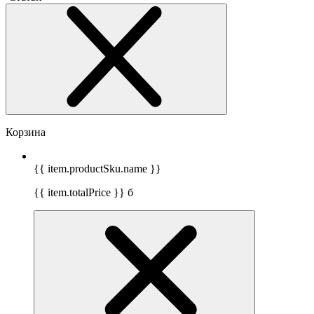
Корзина
{{ item.productSku.name }}
{{ item.totalPrice }}
б