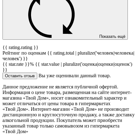
Показать ещё
{{ rating.rating }}
Рейтинг по оценкам {{ rating.total | pluralize('человек|человека|
человек') }}
{{ star.rate }}%
{{ star.value | pluralize('оценка|оценки|оценок')
}}
Вы уже оценивали данный товар.
Оставить отзыв
Данное предложение не является публичной офертой.
Информация о цене товара, размещенная на сайте интернет-
магазина «Твой Дом», носит ознакомительный характер и
может отличаться от цены товара в гипермаркетах
«Твой Дом». Интернет-магазин «Твой Дом» не производит
дистанционную и круглосуточную продажу, а также доставку
алкогольной продукции. Покупатель может приобрести
указанный товар только самовывозом из гипермаркета
«Твой Дом»