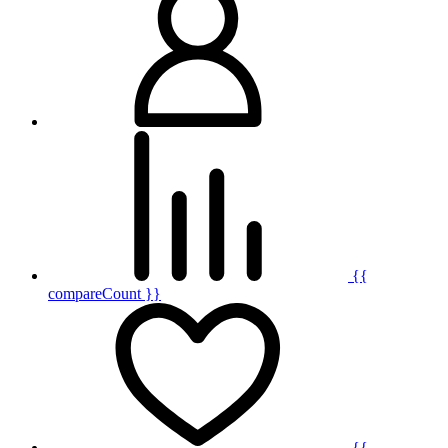
{{
compareCount }}
{{