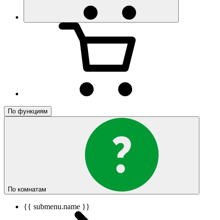
По функциям
По комнатам
{{ submenu.name }}