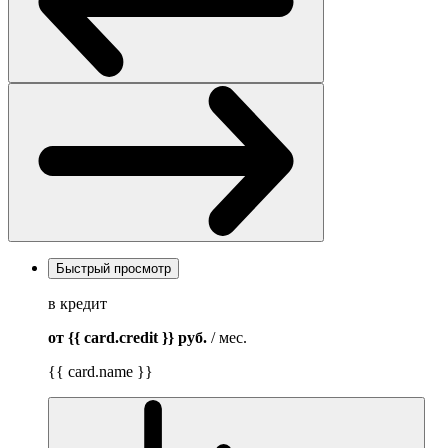
Быстрый просмотр
в кредит
от {{ card.credit }}
руб.
/ мес.
{{ card.name }}