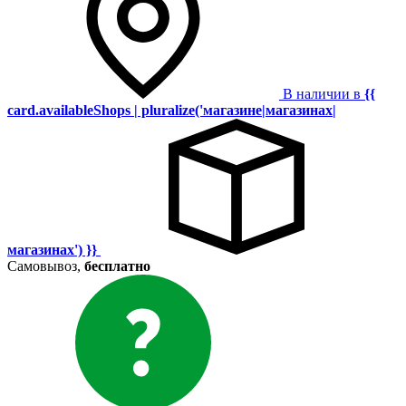
В наличии в
{{
card.availableShops | pluralize('магазине|магазинах|
магазинах') }}
Самовывоз,
бесплатно