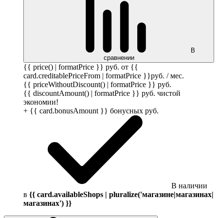
В
сравнении
{{ price() | formatPrice }}
руб.
от {{
card.creditablePriceFrom | formatPrice }}
руб.
/ мес.
{{ priceWithoutDiscount() | formatPrice }}
руб.
{{ discountAmount() | formatPrice }}
руб.
чистой
экономии!
+ {{ card.bonusAmount }} бонусных
руб.
В наличии
в
{{ card.availableShops | pluralize('магазине|магазинах|
магазинах') }}