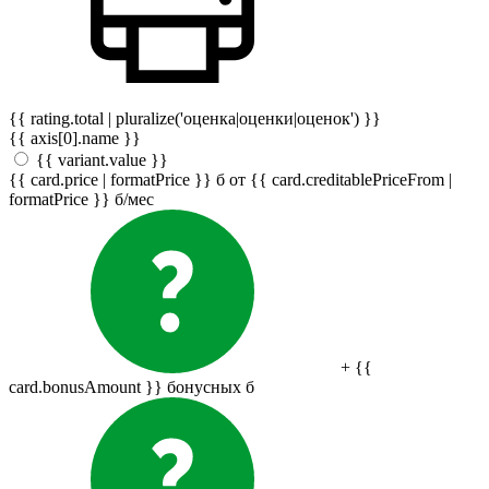
{{ rating.total | pluralize('оценка|оценки|оценок') }}
{{ axis[0].name }}
{{ variant.value }}
{{ card.price | formatPrice }}
б
от {{ card.creditablePriceFrom |
formatPrice }}
б
/мес
+ {{
card.bonusAmount }} бонусных
б