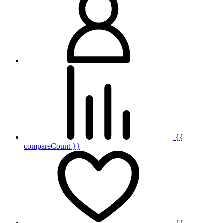
{{
compareCount }}
{{