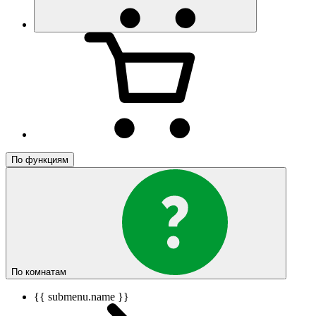
По функциям
По комнатам
{{ submenu.name }}