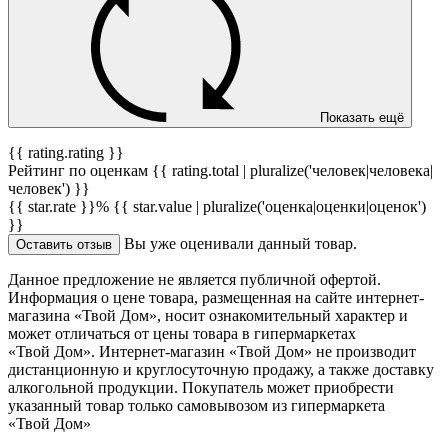
Показать ещё
{{ rating.rating }}
Рейтинг по оценкам {{ rating.total | pluralize('человек|человека|
человек') }}
{{ star.rate }}%
{{ star.value | pluralize('оценка|оценки|оценок')
}}
Вы уже оценивали данный товар.
Оставить отзыв
Данное предложение не является публичной офертой.
Информация о цене товара, размещенная на сайте интернет-
магазина «Твой Дом», носит ознакомительный характер и
может отличаться от цены товара в гипермаркетах
«Твой Дом». Интернет-магазин «Твой Дом» не производит
дистанционную и круглосуточную продажу, а также доставку
алкогольной продукции. Покупатель может приобрести
указанный товар только самовывозом из гипермаркета
«Твой Дом»