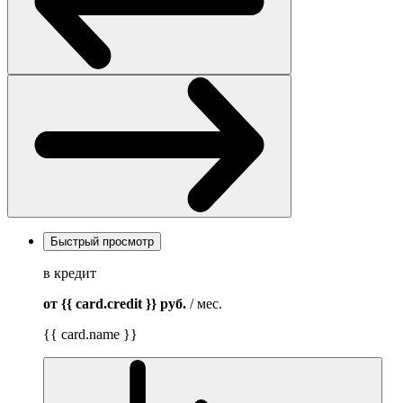
Быстрый просмотр
в кредит
от {{ card.credit }}
руб.
/ мес.
{{ card.name }}