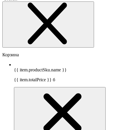
Корзина
{{ item.productSku.name }}
{{ item.totalPrice }}
б