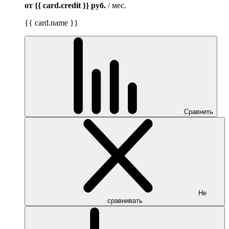
от {{ card.credit }}
руб.
/ мес.
{{ card.name }}
Сравнить
Не
сравнивать