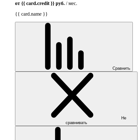
от {{ card.credit }}
руб.
/ мес.
{{ card.name }}
Сравнить
Не
сравнивать