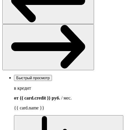
Быстрый просмотр
в кредит
от {{ card.credit }}
руб.
/ мес.
{{ card.name }}