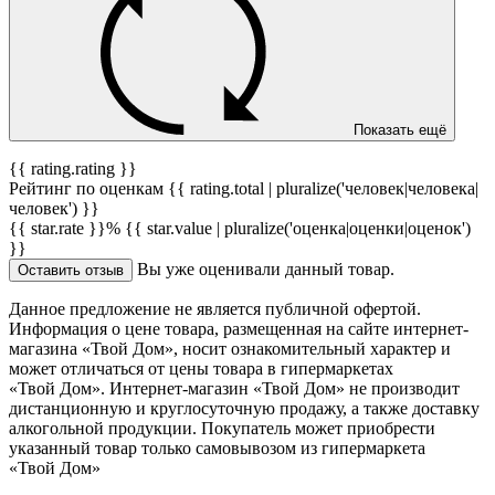
Показать ещё
{{ rating.rating }}
Рейтинг по оценкам {{ rating.total | pluralize('человек|человека|
человек') }}
{{ star.rate }}%
{{ star.value | pluralize('оценка|оценки|оценок')
}}
Вы уже оценивали данный товар.
Оставить отзыв
Данное предложение не является публичной офертой.
Информация о цене товара, размещенная на сайте интернет-
магазина «Твой Дом», носит ознакомительный характер и
может отличаться от цены товара в гипермаркетах
«Твой Дом». Интернет-магазин «Твой Дом» не производит
дистанционную и круглосуточную продажу, а также доставку
алкогольной продукции. Покупатель может приобрести
указанный товар только самовывозом из гипермаркета
«Твой Дом»