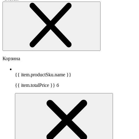
Корзина
{{ item.productSku.name }}
{{ item.totalPrice }}
б