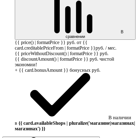
В
сравнении
{{ price() | formatPrice }}
руб.
от {{
card.creditablePriceFrom | formatPrice }}
руб.
/ мес.
{{ priceWithoutDiscount() | formatPrice }}
руб.
{{ discountAmount() | formatPrice }}
руб.
чистой
экономии!
+ {{ card.bonusAmount }} бонусных
руб.
В наличии
в
{{ card.availableShops | pluralize('магазине|магазинах|
магазинах') }}