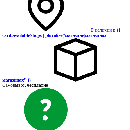
В наличии в
{{
card.availableShops | pluralize('магазине|магазинах|
магазинах') }}
Самовывоз,
бесплатно