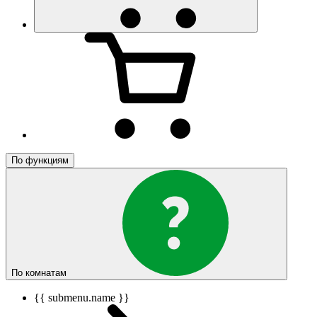
По функциям
По комнатам
{{ submenu.name }}