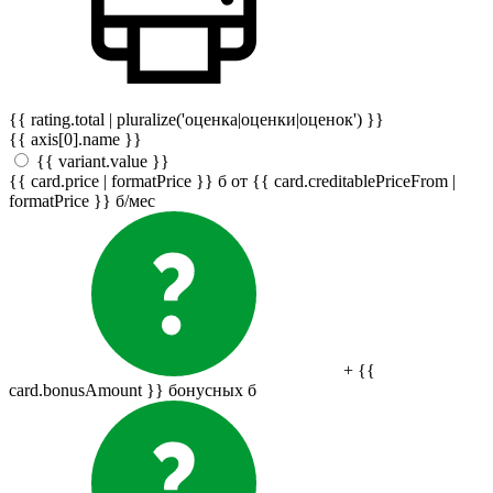
{{ rating.total | pluralize('оценка|оценки|оценок') }}
{{ axis[0].name }}
{{ variant.value }}
{{ card.price | formatPrice }}
б
от {{ card.creditablePriceFrom |
formatPrice }}
б
/мес
+ {{
card.bonusAmount }} бонусных
б