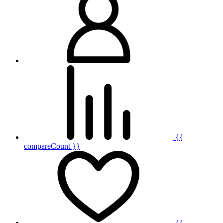
{{
compareCount }}
{{