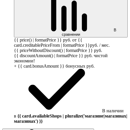
В
сравнении
{{ price() | formatPrice }}
руб.
от {{
card.creditablePriceFrom | formatPrice }}
руб.
/ мес.
{{ priceWithoutDiscount() | formatPrice }}
руб.
{{ discountAmount() | formatPrice }}
руб.
чистой
экономии!
+ {{ card.bonusAmount }} бонусных
руб.
В наличии
в
{{ card.availableShops | pluralize('магазине|магазинах|
магазинах') }}