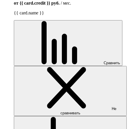
от {{ card.credit }}
руб.
/ мес.
{{ card.name }}
Сравнить
Не
сравнивать