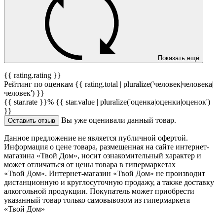
Показать ещё
{{ rating.rating }}
Рейтинг по оценкам {{ rating.total | pluralize('человек|человека|
человек') }}
{{ star.rate }}%
{{ star.value | pluralize('оценка|оценки|оценок')
}}
Вы уже оценивали данный товар.
Оставить отзыв
Данное предложение не является публичной офертой.
Информация о цене товара, размещенная на сайте интернет-
магазина «Твой Дом», носит ознакомительный характер и
может отличаться от цены товара в гипермаркетах
«Твой Дом». Интернет-магазин «Твой Дом» не производит
дистанционную и круглосуточную продажу, а также доставку
алкогольной продукции. Покупатель может приобрести
указанный товар только самовывозом из гипермаркета
«Твой Дом»