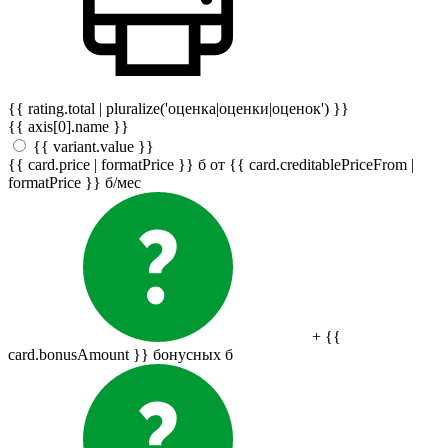
{{ rating.total | pluralize('оценка|оценки|оценок') }}
{{ axis[0].name }}
{{ variant.value }}
{{ card.price | formatPrice }}
б
от {{ card.creditablePriceFrom |
formatPrice }}
б
/мес
+ {{
card.bonusAmount }} бонусных
б