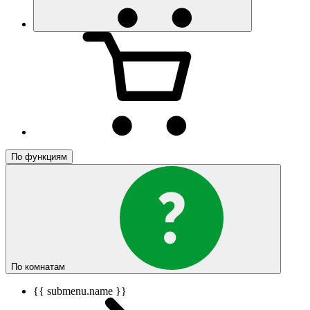
По функциям
По комнатам
{{ submenu.name }}