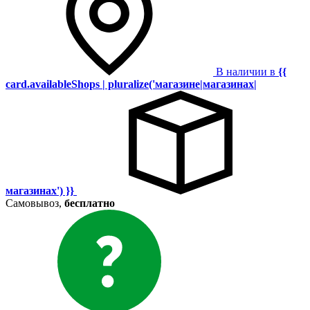
В наличии в
{{
card.availableShops | pluralize('магазине|магазинах|
магазинах') }}
Самовывоз,
бесплатно