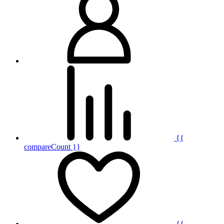
{{
compareCount }}
{{