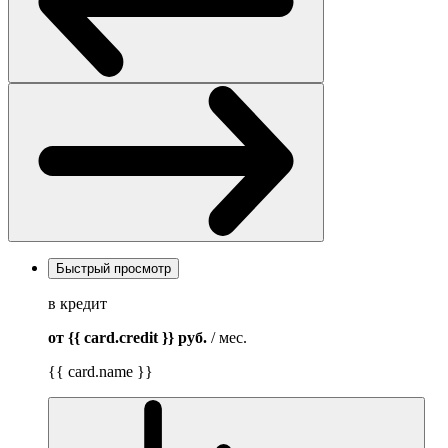
Быстрый просмотр
в кредит
от {{ card.credit }}
руб.
/ мес.
{{ card.name }}