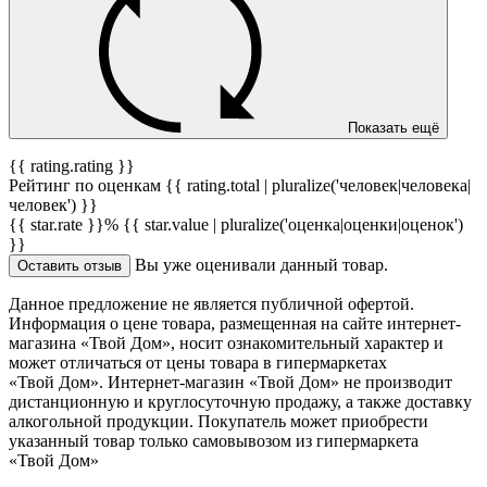
Показать ещё
{{ rating.rating }}
Рейтинг по оценкам {{ rating.total | pluralize('человек|человека|
человек') }}
{{ star.rate }}%
{{ star.value | pluralize('оценка|оценки|оценок')
}}
Вы уже оценивали данный товар.
Оставить отзыв
Данное предложение не является публичной офертой.
Информация о цене товара, размещенная на сайте интернет-
магазина «Твой Дом», носит ознакомительный характер и
может отличаться от цены товара в гипермаркетах
«Твой Дом». Интернет-магазин «Твой Дом» не производит
дистанционную и круглосуточную продажу, а также доставку
алкогольной продукции. Покупатель может приобрести
указанный товар только самовывозом из гипермаркета
«Твой Дом»