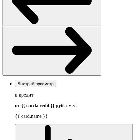
Быстрый просмотр
в кредит
от {{ card.credit }}
руб.
/ мес.
{{ card.name }}