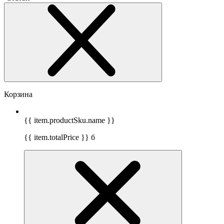
Корзина
{{ item.productSku.name }}
{{ item.totalPrice }}
б