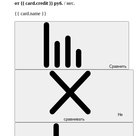
от {{ card.credit }}
руб.
/ мес.
{{ card.name }}
Сравнить
Не
сравнивать