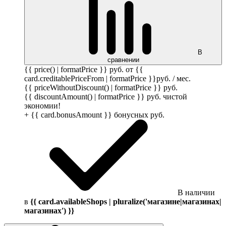
В
сравнении
{{ price() | formatPrice }}
руб.
от {{
card.creditablePriceFrom | formatPrice }}
руб.
/ мес.
{{ priceWithoutDiscount() | formatPrice }}
руб.
{{ discountAmount() | formatPrice }}
руб.
чистой
экономии!
+ {{ card.bonusAmount }} бонусных
руб.
В наличии
в
{{ card.availableShops | pluralize('магазине|магазинах|
магазинах') }}