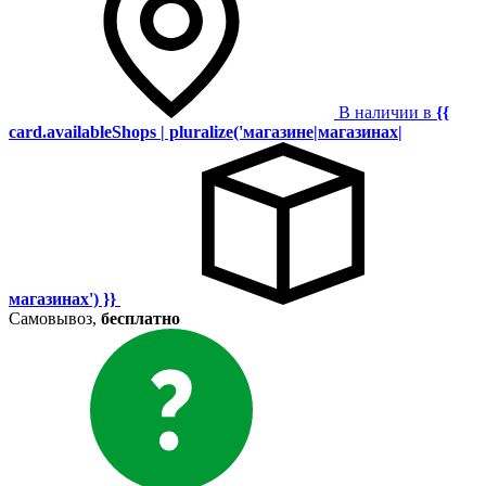
В наличии в
{{
card.availableShops | pluralize('магазине|магазинах|
магазинах') }}
Самовывоз,
бесплатно