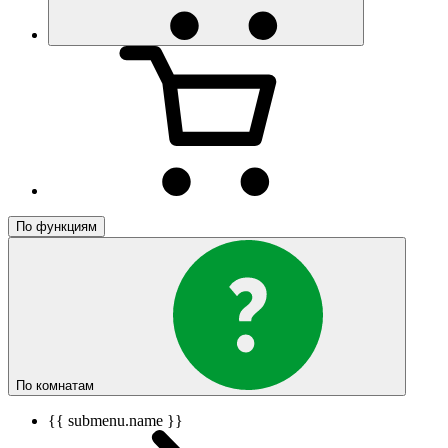
По функциям
По комнатам
{{ submenu.name }}