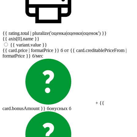
{{ rating.total | pluralize('оценка|оценки|оценок') }}
{{ axis[0].name }}
{{ variant.value }}
{{ card.price | formatPrice }}
б
от {{ card.creditablePriceFrom |
formatPrice }}
б
/мес
+ {{
card.bonusAmount }} бонусных
б