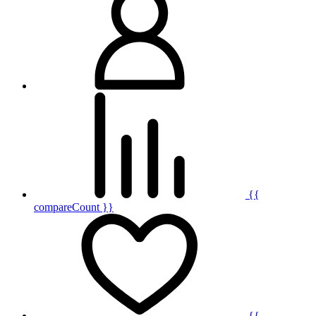
{{
compareCount }}
{{