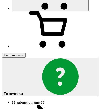
По функциям
По комнатам
{{ submenu.name }}