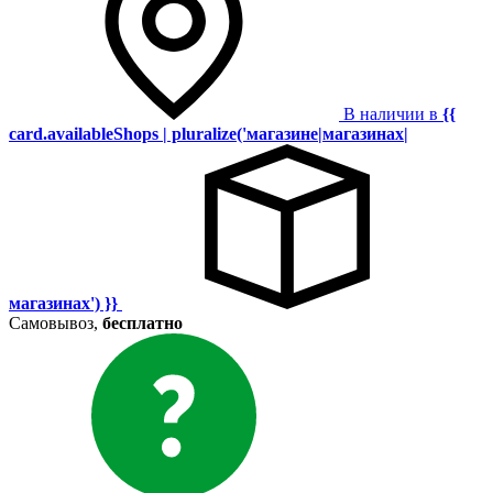
В наличии в
{{
card.availableShops | pluralize('магазине|магазинах|
магазинах') }}
Самовывоз,
бесплатно