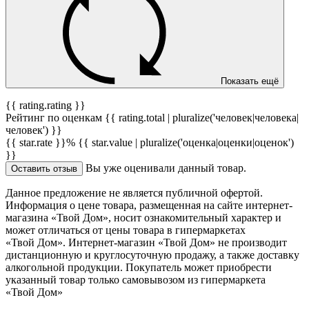
Показать ещё
{{ rating.rating }}
Рейтинг по оценкам {{ rating.total | pluralize('человек|человека|
человек') }}
{{ star.rate }}%
{{ star.value | pluralize('оценка|оценки|оценок')
}}
Вы уже оценивали данный товар.
Оставить отзыв
Данное предложение не является публичной офертой.
Информация о цене товара, размещенная на сайте интернет-
магазина «Твой Дом», носит ознакомительный характер и
может отличаться от цены товара в гипермаркетах
«Твой Дом». Интернет-магазин «Твой Дом» не производит
дистанционную и круглосуточную продажу, а также доставку
алкогольной продукции. Покупатель может приобрести
указанный товар только самовывозом из гипермаркета
«Твой Дом»