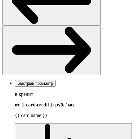
Быстрый просмотр
в кредит
от {{ card.credit }}
руб.
/ мес.
{{ card.name }}