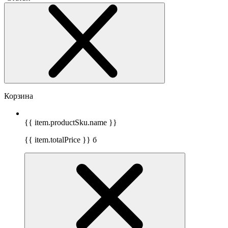
Корзина
{{ item.productSku.name }}
{{ item.totalPrice }}
б