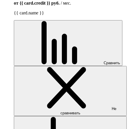
от {{ card.credit }}
руб.
/ мес.
{{ card.name }}
Сравнить
Не
сравнивать