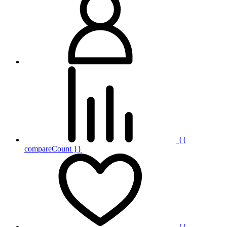
{{
compareCount }}
{{