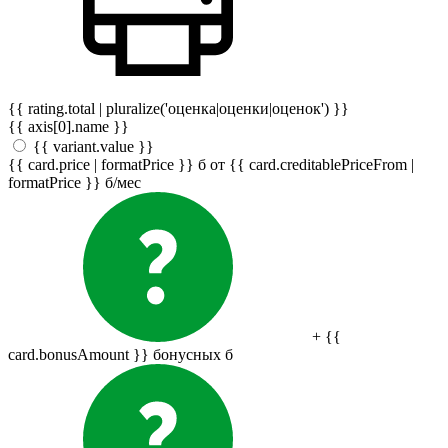
{{ rating.total | pluralize('оценка|оценки|оценок') }}
{{ axis[0].name }}
{{ variant.value }}
{{ card.price | formatPrice }}
б
от {{ card.creditablePriceFrom |
formatPrice }}
б
/мес
+ {{
card.bonusAmount }} бонусных
б