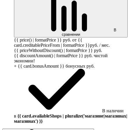
В
сравнении
{{ price() | formatPrice }}
руб.
от {{
card.creditablePriceFrom | formatPrice }}
руб.
/ мес.
{{ priceWithoutDiscount() | formatPrice }}
руб.
{{ discountAmount() | formatPrice }}
руб.
чистой
экономии!
+ {{ card.bonusAmount }} бонусных
руб.
В наличии
в
{{ card.availableShops | pluralize('магазине|магазинах|
магазинах') }}