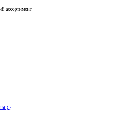
ный ассортимент
unt }}