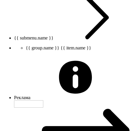
{{ submenu.name }}
{{ group.name }}
{{ item.name }}
Реклама