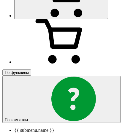
По функциям
По комнатам
{{ submenu.name }}