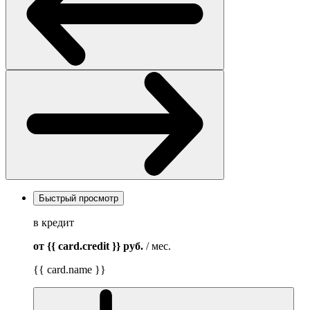
Быстрый просмотр
в кредит
от {{ card.credit }}
руб.
/ мес.
{{ card.name }}