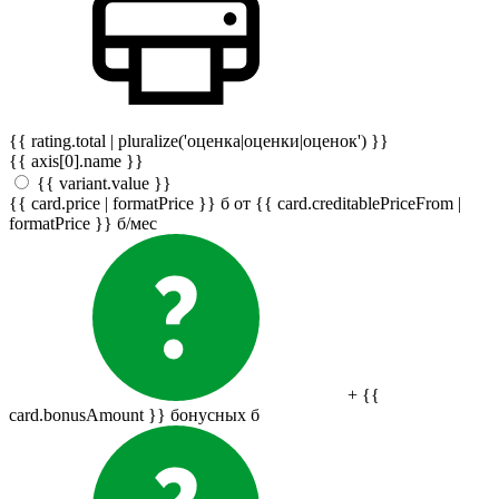
{{ rating.total | pluralize('оценка|оценки|оценок') }}
{{ axis[0].name }}
{{ variant.value }}
{{ card.price | formatPrice }}
б
от {{ card.creditablePriceFrom |
formatPrice }}
б
/мес
+ {{
card.bonusAmount }} бонусных
б