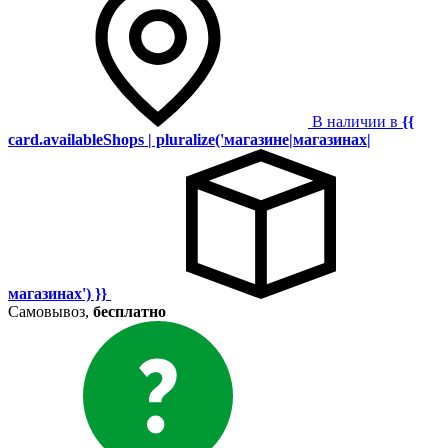
В наличии в
{{
card.availableShops | pluralize('магазине|магазинах|
магазинах') }}
Самовывоз,
бесплатно