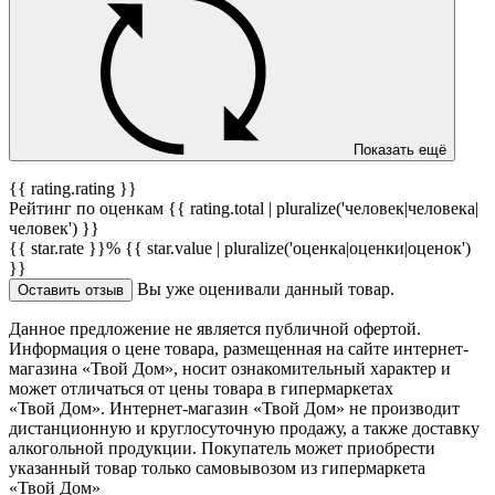
Показать ещё
{{ rating.rating }}
Рейтинг по оценкам {{ rating.total | pluralize('человек|человека|
человек') }}
{{ star.rate }}%
{{ star.value | pluralize('оценка|оценки|оценок')
}}
Вы уже оценивали данный товар.
Оставить отзыв
Данное предложение не является публичной офертой.
Информация о цене товара, размещенная на сайте интернет-
магазина «Твой Дом», носит ознакомительный характер и
может отличаться от цены товара в гипермаркетах
«Твой Дом». Интернет-магазин «Твой Дом» не производит
дистанционную и круглосуточную продажу, а также доставку
алкогольной продукции. Покупатель может приобрести
указанный товар только самовывозом из гипермаркета
«Твой Дом»