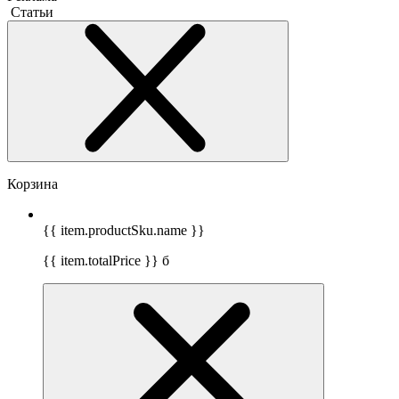
Статьи
Корзина
{{ item.productSku.name }}
{{ item.totalPrice }}
б