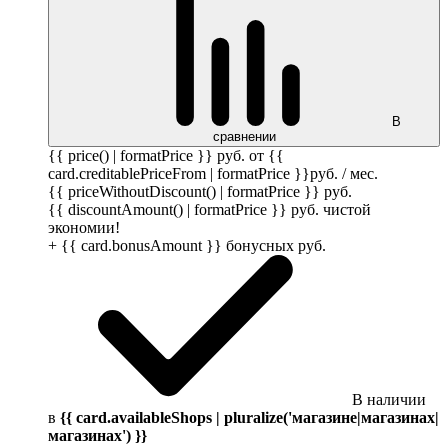
В
сравнении
{{ price() | formatPrice }}
руб.
от {{
card.creditablePriceFrom | formatPrice }}
руб.
/ мес.
{{ priceWithoutDiscount() | formatPrice }}
руб.
{{ discountAmount() | formatPrice }}
руб.
чистой
экономии!
+ {{ card.bonusAmount }} бонусных
руб.
В наличии
в
{{ card.availableShops | pluralize('магазине|магазинах|
магазинах') }}