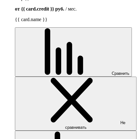
от {{ card.credit }}
руб.
/ мес.
{{ card.name }}
Сравнить
Не
сравнивать