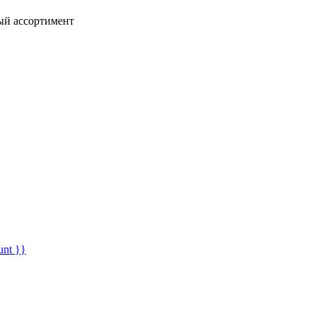
ный ассортимент
unt }}