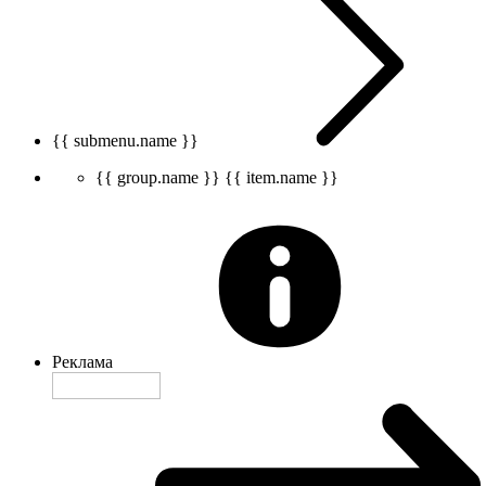
{{ submenu.name }}
{{ group.name }}
{{ item.name }}
Реклама