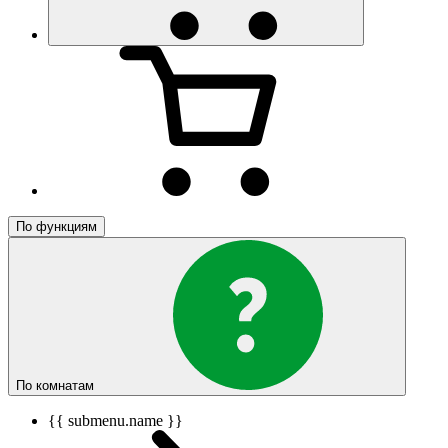
По функциям
По комнатам
{{ submenu.name }}