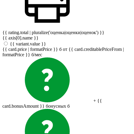
{{ rating.total | pluralize('оценка|оценки|оценок') }}
{{ axis[0].name }}
{{ variant.value }}
{{ card.price | formatPrice }}
б
от {{ card.creditablePriceFrom |
formatPrice }}
б
/мес
+ {{
card.bonusAmount }} бонусных
б