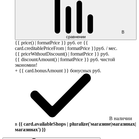
В
сравнении
{{ price() | formatPrice }}
руб.
от {{
card.creditablePriceFrom | formatPrice }}
руб.
/ мес.
{{ priceWithoutDiscount() | formatPrice }}
руб.
{{ discountAmount() | formatPrice }}
руб.
чистой
экономии!
+ {{ card.bonusAmount }} бонусных
руб.
В наличии
в
{{ card.availableShops | pluralize('магазине|магазинах|
магазинах') }}