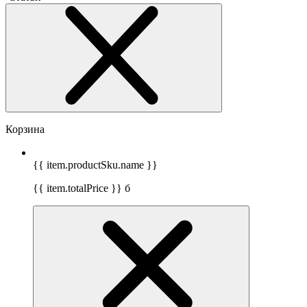
Корзина
{{ item.productSku.name }}
{{ item.totalPrice }}
б