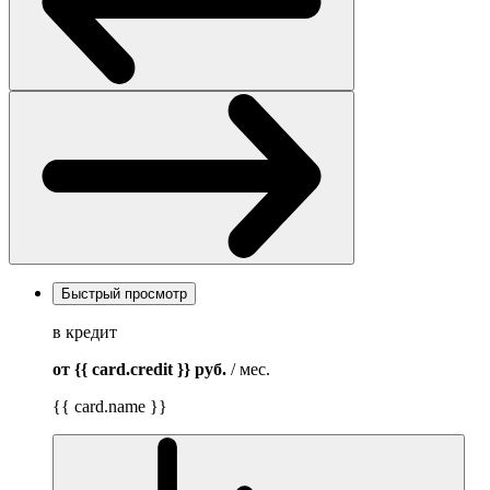
Быстрый просмотр
в кредит
от {{ card.credit }}
руб.
/ мес.
{{ card.name }}