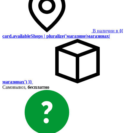
В наличии в
{{
card.availableShops | pluralize('магазине|магазинах|
магазинах') }}
Самовывоз,
бесплатно