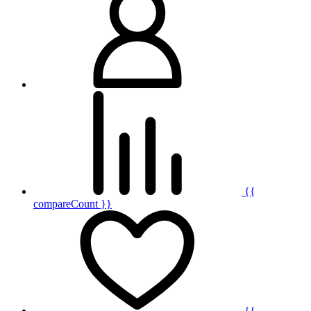
{{
compareCount }}
{{