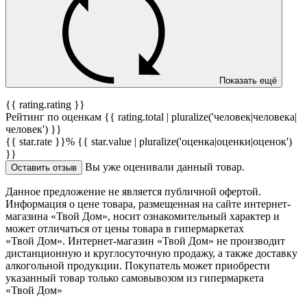
Показать ещё
{{ rating.rating }}
Рейтинг по оценкам {{ rating.total | pluralize('человек|человека|
человек') }}
{{ star.rate }}%
{{ star.value | pluralize('оценка|оценки|оценок')
}}
Вы уже оценивали данный товар.
Оставить отзыв
Данное предложение не является публичной офертой.
Информация о цене товара, размещенная на сайте интернет-
магазина «Твой Дом», носит ознакомительный характер и
может отличаться от цены товара в гипермаркетах
«Твой Дом». Интернет-магазин «Твой Дом» не производит
дистанционную и круглосуточную продажу, а также доставку
алкогольной продукции. Покупатель может приобрести
указанный товар только самовывозом из гипермаркета
«Твой Дом»