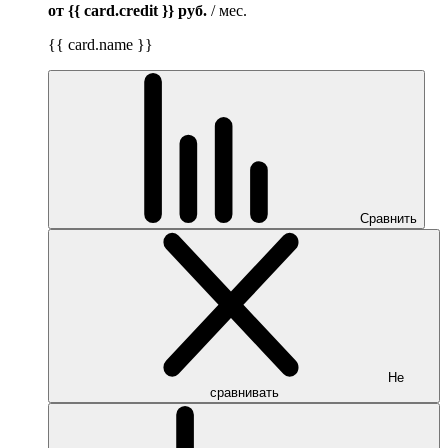
от {{ card.credit }}
руб.
/ мес.
{{ card.name }}
Сравнить
Не
сравнивать