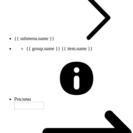
{{ submenu.name }}
{{ group.name }}
{{ item.name }}
Реклама