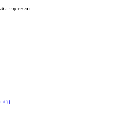
ный ассортимент
unt }}