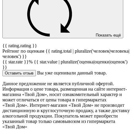
Показать ещё
{{ rating.rating }}
Рейтинг по оценкам {{ rating.total | pluralize('человек|человека|
человек') }}
{{ star.rate }}%
{{ star.value | pluralize('оценка|оценки|оценок')
}}
Вы уже оценивали данный товар.
Оставить отзыв
Данное предложение не является публичной офертой.
Информация о цене товара, размещенная на сайте интернет-
магазина «Твой Дом», носит ознакомительный характер и
может отличаться от цены товара в гипермаркетах
«Твой Дом». Интернет-магазин «Твой Дом» не производит
дистанционную и круглосуточную продажу, а также доставку
алкогольной продукции. Покупатель может приобрести
указанный товар только самовывозом из гипермаркета
«Твой Дом»