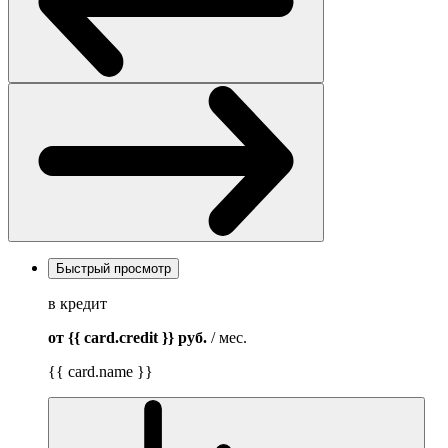
Быстрый просмотр
в кредит
от {{ card.credit }}
руб.
/ мес.
{{ card.name }}