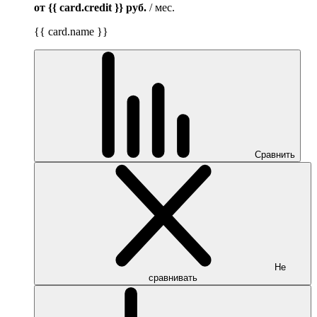
от {{ card.credit }}
руб.
/ мес.
{{ card.name }}
Сравнить
Не
сравнивать