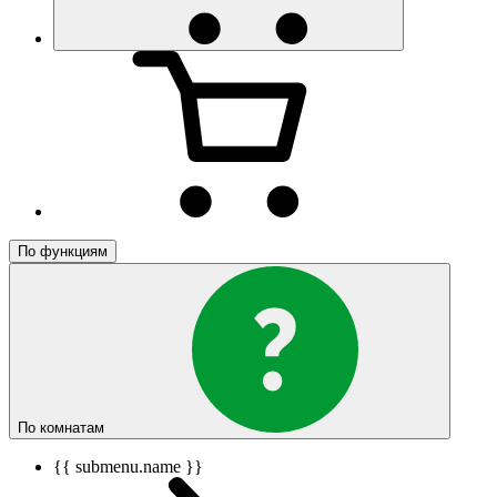
По функциям
По комнатам
{{ submenu.name }}