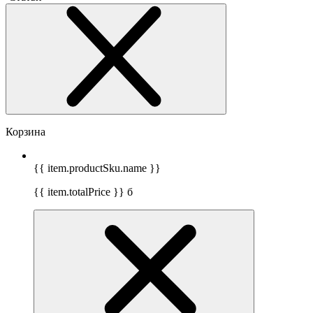
Корзина
{{ item.productSku.name }}
{{ item.totalPrice }}
б