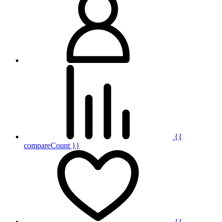
{{
compareCount }}
{{