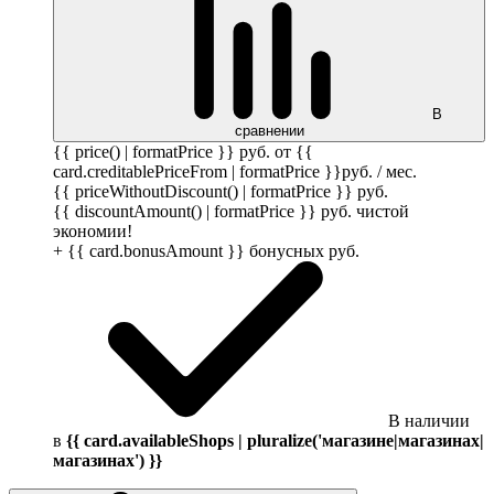
В
сравнении
{{ price() | formatPrice }}
руб.
от {{
card.creditablePriceFrom | formatPrice }}
руб.
/ мес.
{{ priceWithoutDiscount() | formatPrice }}
руб.
{{ discountAmount() | formatPrice }}
руб.
чистой
экономии!
+ {{ card.bonusAmount }} бонусных
руб.
В наличии
в
{{ card.availableShops | pluralize('магазине|магазинах|
магазинах') }}