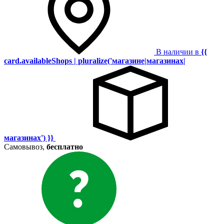
В наличии в
{{
card.availableShops | pluralize('магазине|магазинах|
магазинах') }}
Самовывоз,
бесплатно