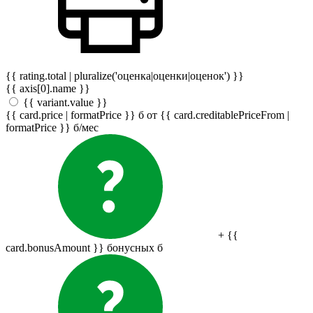
{{ rating.total | pluralize('оценка|оценки|оценок') }}
{{ axis[0].name }}
{{ variant.value }}
{{ card.price | formatPrice }}
б
от {{ card.creditablePriceFrom |
formatPrice }}
б
/мес
+ {{
card.bonusAmount }} бонусных
б