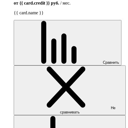
от {{ card.credit }}
руб.
/ мес.
{{ card.name }}
Сравнить
Не
сравнивать