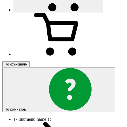
По функциям
По комнатам
{{ submenu.name }}