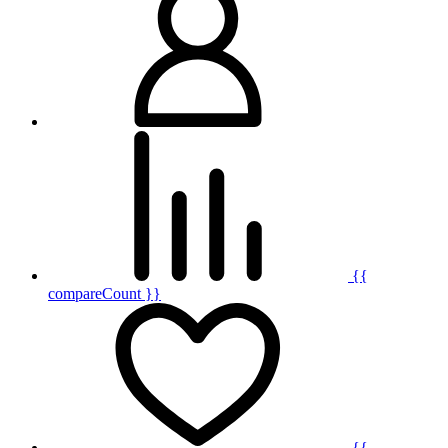
{{
compareCount }}
{{