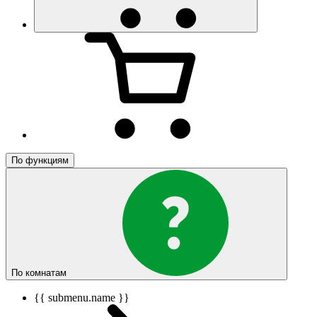
По функциям
По комнатам
{{ submenu.name }}