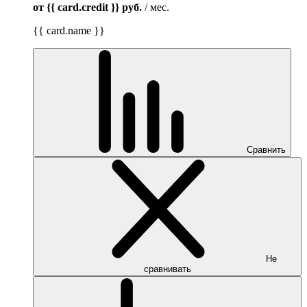
от {{ card.credit }}
руб.
/ мес.
{{ card.name }}
Сравнить
Не
сравнивать