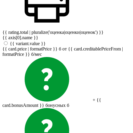
{{ rating.total | pluralize('оценка|оценки|оценок') }}
{{ axis[0].name }}
{{ variant.value }}
{{ card.price | formatPrice }}
б
от {{ card.creditablePriceFrom |
formatPrice }}
б
/мес
+ {{
card.bonusAmount }} бонусных
б