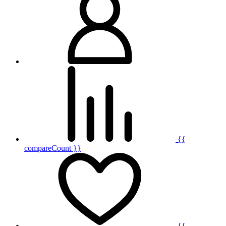
{{
compareCount }}
{{