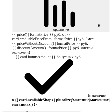
В
сравнении
{{ price() | formatPrice }}
руб.
от {{
card.creditablePriceFrom | formatPrice }}
руб.
/ мес.
{{ priceWithoutDiscount() | formatPrice }}
руб.
{{ discountAmount() | formatPrice }}
руб.
чистой
экономии!
+ {{ card.bonusAmount }} бонусных
руб.
В наличии
в
{{ card.availableShops | pluralize('магазине|магазинах|
магазинах') }}