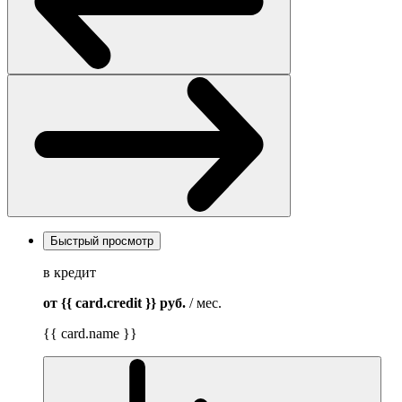
Быстрый просмотр
в кредит
от {{ card.credit }}
руб.
/ мес.
{{ card.name }}