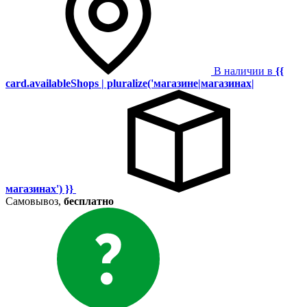
В наличии в
{{
card.availableShops | pluralize('магазине|магазинах|
магазинах') }}
Самовывоз,
бесплатно