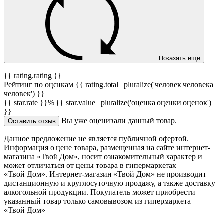
Показать ещё
{{ rating.rating }}
Рейтинг по оценкам {{ rating.total | pluralize('человек|человека|
человек') }}
{{ star.rate }}%
{{ star.value | pluralize('оценка|оценки|оценок')
}}
Вы уже оценивали данный товар.
Оставить отзыв
Данное предложение не является публичной офертой.
Информация о цене товара, размещенная на сайте интернет-
магазина «Твой Дом», носит ознакомительный характер и
может отличаться от цены товара в гипермаркетах
«Твой Дом». Интернет-магазин «Твой Дом» не производит
дистанционную и круглосуточную продажу, а также доставку
алкогольной продукции. Покупатель может приобрести
указанный товар только самовывозом из гипермаркета
«Твой Дом»