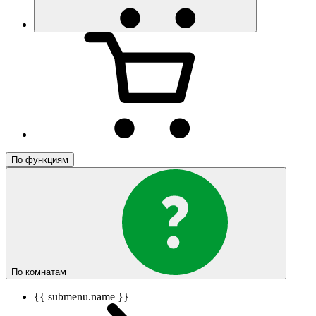
По функциям
По комнатам
{{ submenu.name }}