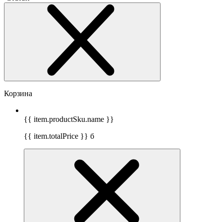
Корзина
{{ item.productSku.name }}
{{ item.totalPrice }}
б