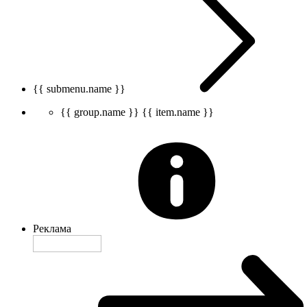
{{ submenu.name }}
{{ group.name }}
{{ item.name }}
Реклама