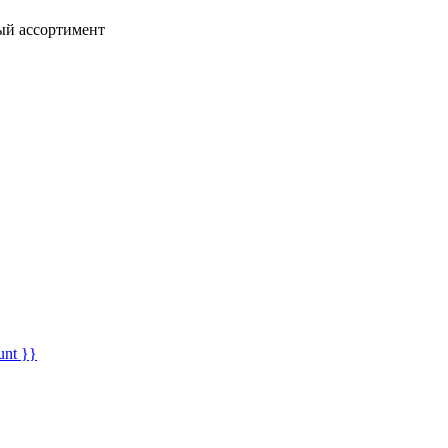
ный ассортимент
unt }}