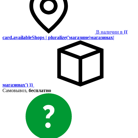
В наличии в
{{
card.availableShops | pluralize('магазине|магазинах|
магазинах') }}
Самовывоз,
бесплатно