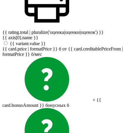
{{ rating.total | pluralize('оценка|оценки|оценок') }}
{{ axis[0].name }}
{{ variant.value }}
{{ card.price | formatPrice }}
б
от {{ card.creditablePriceFrom |
formatPrice }}
б
/мес
+ {{
card.bonusAmount }} бонусных
б