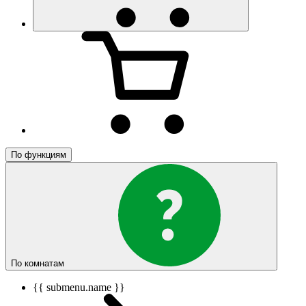
По функциям
По комнатам
{{ submenu.name }}