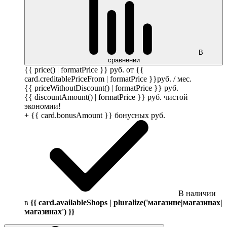
В
сравнении
{{ price() | formatPrice }}
руб.
от {{
card.creditablePriceFrom | formatPrice }}
руб.
/ мес.
{{ priceWithoutDiscount() | formatPrice }}
руб.
{{ discountAmount() | formatPrice }}
руб.
чистой
экономии!
+ {{ card.bonusAmount }} бонусных
руб.
В наличии
в
{{ card.availableShops | pluralize('магазине|магазинах|
магазинах') }}