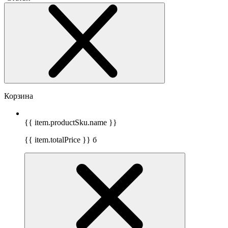
Корзина
{{ item.productSku.name }}
{{ item.totalPrice }}
б