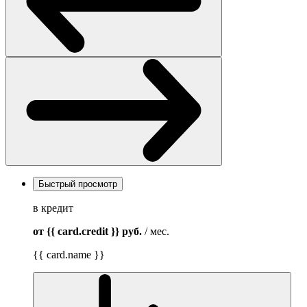
Быстрый просмотр
в кредит
от {{ card.credit }}
руб.
/ мес.
{{ card.name }}