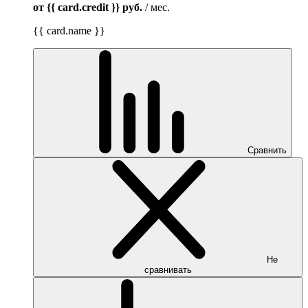
от {{ card.credit }}
руб.
/ мес.
{{ card.name }}
Сравнить
Не
сравнивать