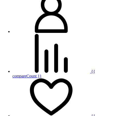
{{
compareCount }}
{{