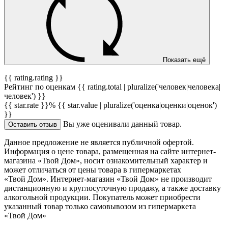
Показать ещё
{{ rating.rating }}
Рейтинг по оценкам {{ rating.total | pluralize('человек|человека|
человек') }}
{{ star.rate }}%
{{ star.value | pluralize('оценка|оценки|оценок')
}}
Вы уже оценивали данный товар.
Оставить отзыв
Данное предложение не является публичной офертой.
Информация о цене товара, размещенная на сайте интернет-
магазина «Твой Дом», носит ознакомительный характер и
может отличаться от цены товара в гипермаркетах
«Твой Дом». Интернет-магазин «Твой Дом» не производит
дистанционную и круглосуточную продажу, а также доставку
алкогольной продукции. Покупатель может приобрести
указанный товар только самовывозом из гипермаркета
«Твой Дом»