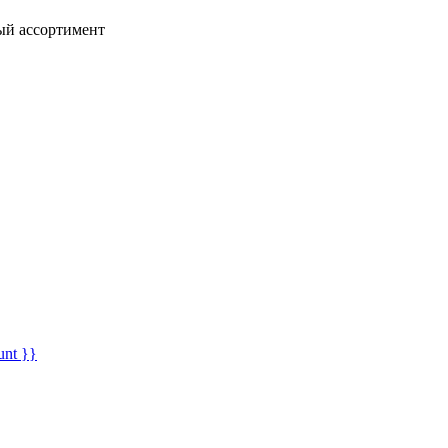
ный ассортимент
unt }}