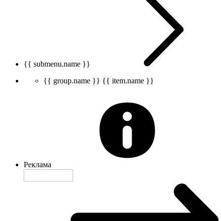
{{ submenu.name }}
{{ group.name }}
{{ item.name }}
Реклама