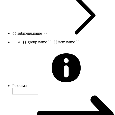
{{ submenu.name }}
{{ group.name }}
{{ item.name }}
Реклама