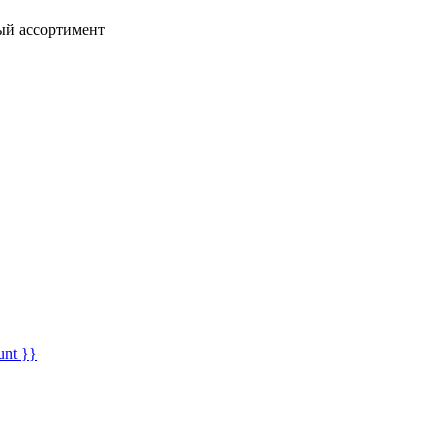
ный ассортимент
unt }}