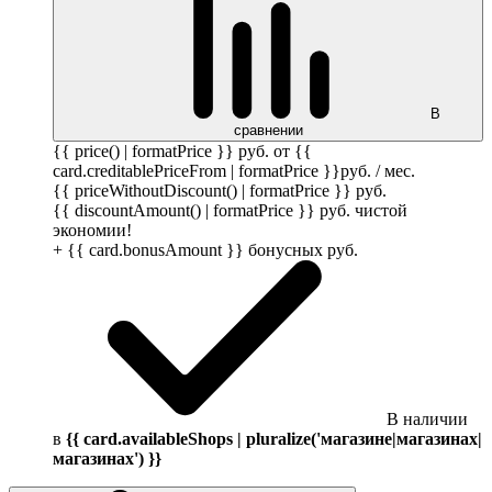
В
сравнении
{{ price() | formatPrice }}
руб.
от {{
card.creditablePriceFrom | formatPrice }}
руб.
/ мес.
{{ priceWithoutDiscount() | formatPrice }}
руб.
{{ discountAmount() | formatPrice }}
руб.
чистой
экономии!
+ {{ card.bonusAmount }} бонусных
руб.
В наличии
в
{{ card.availableShops | pluralize('магазине|магазинах|
магазинах') }}