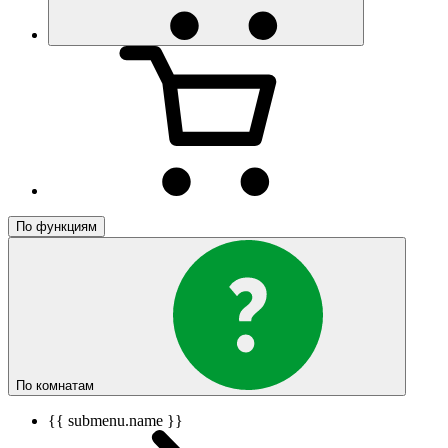
По функциям
По комнатам
{{ submenu.name }}