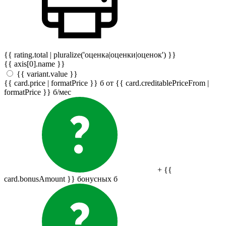
{{ rating.total | pluralize('оценка|оценки|оценок') }}
{{ axis[0].name }}
{{ variant.value }}
{{ card.price | formatPrice }}
б
от {{ card.creditablePriceFrom |
formatPrice }}
б
/мес
+ {{
card.bonusAmount }} бонусных
б