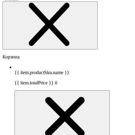
Корзина
{{ item.productSku.name }}
{{ item.totalPrice }}
б