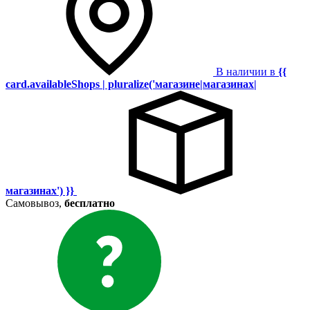
В наличии в
{{
card.availableShops | pluralize('магазине|магазинах|
магазинах') }}
Самовывоз,
бесплатно