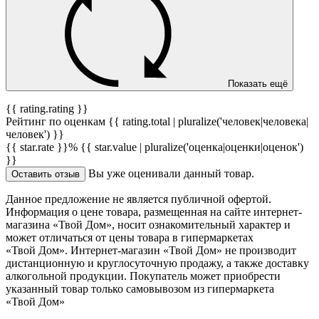
Показать ещё
{{ rating.rating }}
Рейтинг по оценкам {{ rating.total | pluralize('человек|человека|
человек') }}
{{ star.rate }}%
{{ star.value | pluralize('оценка|оценки|оценок')
}}
Вы уже оценивали данный товар.
Оставить отзыв
Данное предложение не является публичной офертой.
Информация о цене товара, размещенная на сайте интернет-
магазина «Твой Дом», носит ознакомительный характер и
может отличаться от цены товара в гипермаркетах
«Твой Дом». Интернет-магазин «Твой Дом» не производит
дистанционную и круглосуточную продажу, а также доставку
алкогольной продукции. Покупатель может приобрести
указанный товар только самовывозом из гипермаркета
«Твой Дом»