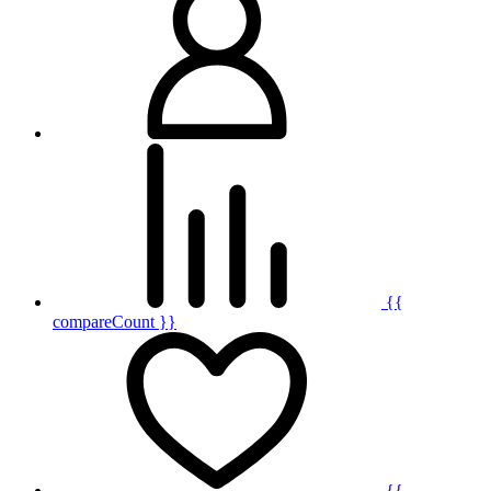
{{
compareCount }}
{{