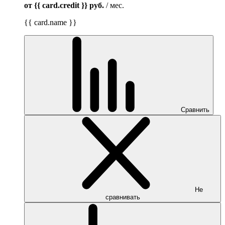
от {{ card.credit }}
руб.
/ мес.
{{ card.name }}
Сравнить
Не
сравнивать