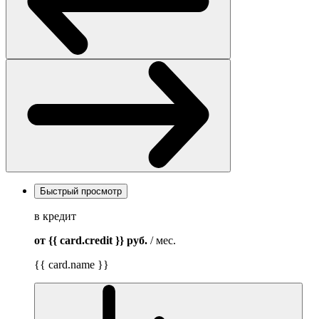
Быстрый просмотр
в кредит
от {{ card.credit }}
руб.
/ мес.
{{ card.name }}