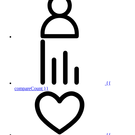
{{
compareCount }}
{{