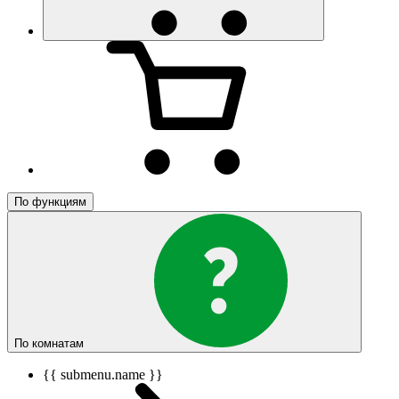
По функциям
По комнатам
{{ submenu.name }}