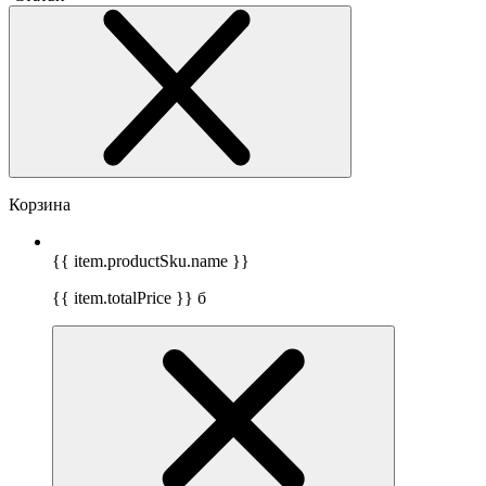
Корзина
{{ item.productSku.name }}
{{ item.totalPrice }}
б