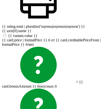
{{ rating.total | pluralize('оценка|оценки|оценок') }}
{{ axis[0].name }}
{{ variant.value }}
{{ card.price | formatPrice }}
б
от {{ card.creditablePriceFrom |
formatPrice }}
б
/мес
+ {{
card.bonusAmount }} бонусных
б