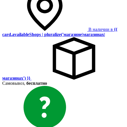
В наличии в
{{
card.availableShops | pluralize('магазине|магазинах|
магазинах') }}
Самовывоз,
бесплатно