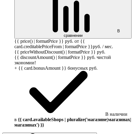
В
сравнении
{{ price() | formatPrice }}
руб.
от {{
card.creditablePriceFrom | formatPrice }}
руб.
/ мес.
{{ priceWithoutDiscount() | formatPrice }}
руб.
{{ discountAmount() | formatPrice }}
руб.
чистой
экономии!
+ {{ card.bonusAmount }} бонусных
руб.
В наличии
в
{{ card.availableShops | pluralize('магазине|магазинах|
магазинах') }}