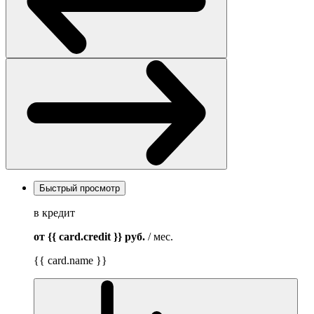
Быстрый просмотр
в кредит
от {{ card.credit }}
руб.
/ мес.
{{ card.name }}