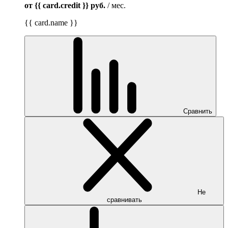
от {{ card.credit }}
руб.
/ мес.
{{ card.name }}
Сравнить
Не
сравнивать