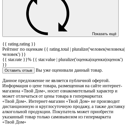
Показать ещё
{{ rating.rating }}
Рейтинг по оценкам {{ rating.total | pluralize('человек|человека|
человек') }}
{{ star.rate }}%
{{ star.value | pluralize('оценка|оценки|оценок')
}}
Вы уже оценивали данный товар.
Оставить отзыв
Данное предложение не является публичной офертой.
Информация о цене товара, размещенная на сайте интернет-
магазина «Твой Дом», носит ознакомительный характер и
может отличаться от цены товара в гипермаркетах
«Твой Дом». Интернет-магазин «Твой Дом» не производит
дистанционную и круглосуточную продажу, а также доставку
алкогольной продукции. Покупатель может приобрести
указанный товар только самовывозом из гипермаркета
«Твой Дом»