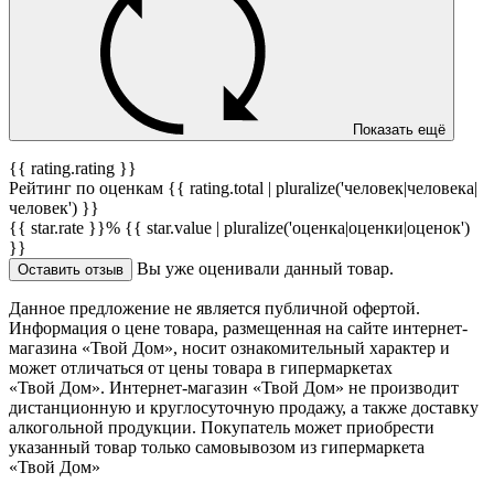
Показать ещё
{{ rating.rating }}
Рейтинг по оценкам {{ rating.total | pluralize('человек|человека|
человек') }}
{{ star.rate }}%
{{ star.value | pluralize('оценка|оценки|оценок')
}}
Вы уже оценивали данный товар.
Оставить отзыв
Данное предложение не является публичной офертой.
Информация о цене товара, размещенная на сайте интернет-
магазина «Твой Дом», носит ознакомительный характер и
может отличаться от цены товара в гипермаркетах
«Твой Дом». Интернет-магазин «Твой Дом» не производит
дистанционную и круглосуточную продажу, а также доставку
алкогольной продукции. Покупатель может приобрести
указанный товар только самовывозом из гипермаркета
«Твой Дом»