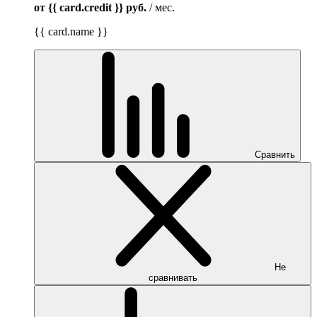
от {{ card.credit }}
руб.
/ мес.
{{ card.name }}
Сравнить
Не
сравнивать