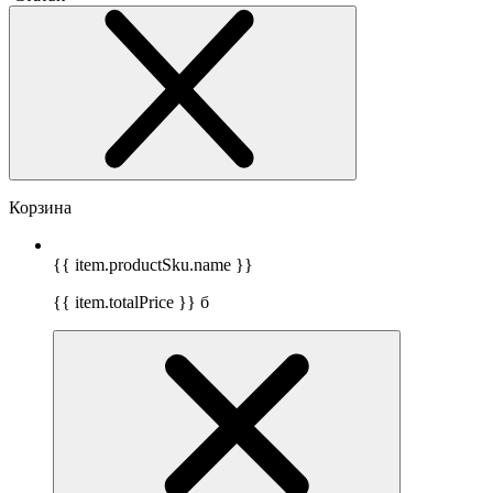
Корзина
{{ item.productSku.name }}
{{ item.totalPrice }}
б