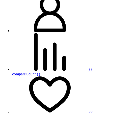
{{
compareCount }}
{{