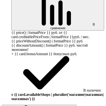
В
сравнении
{{ price() | formatPrice }}
руб.
от {{
card.creditablePriceFrom | formatPrice }}
руб.
/ мес.
{{ priceWithoutDiscount() | formatPrice }}
руб.
{{ discountAmount() | formatPrice }}
руб.
чистой
экономии!
+ {{ card.bonusAmount }} бонусных
руб.
В наличии
в
{{ card.availableShops | pluralize('магазине|магазинах|
магазинах') }}