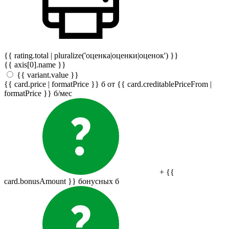
{{ rating.total | pluralize('оценка|оценки|оценок') }}
{{ axis[0].name }}
{{ variant.value }}
{{ card.price | formatPrice }}
б
от {{ card.creditablePriceFrom |
formatPrice }}
б
/мес
+ {{
card.bonusAmount }} бонусных
б