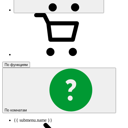
По функциям
По комнатам
{{ submenu.name }}