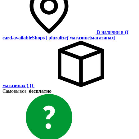
В наличии в
{{
card.availableShops | pluralize('магазине|магазинах|
магазинах') }}
Самовывоз,
бесплатно