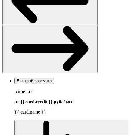
Быстрый просмотр
в кредит
от {{ card.credit }}
руб.
/ мес.
{{ card.name }}