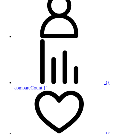
{{
compareCount }}
{{