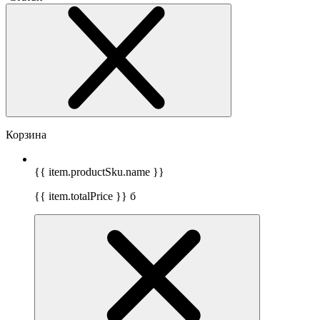
Корзина
{{ item.productSku.name }}
{{ item.totalPrice }}
б