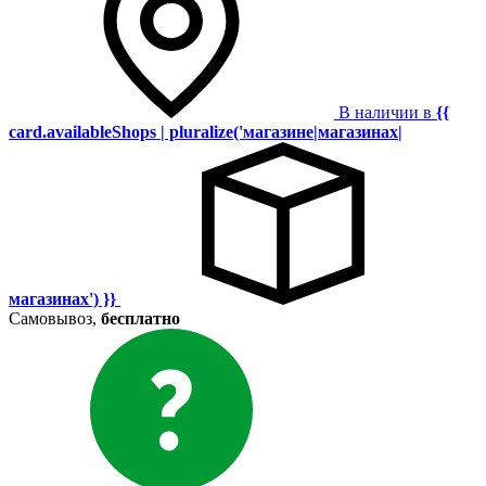
В наличии в
{{
card.availableShops | pluralize('магазине|магазинах|
магазинах') }}
Самовывоз,
бесплатно