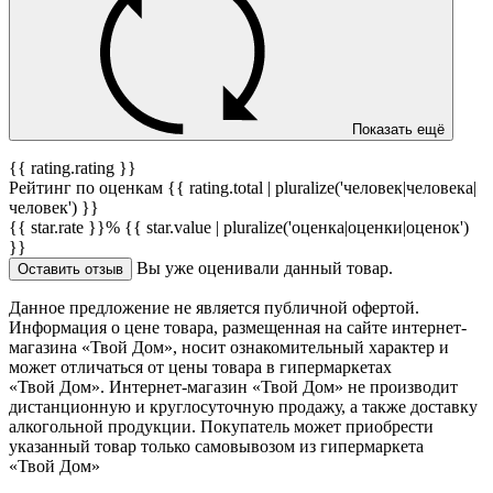
Показать ещё
{{ rating.rating }}
Рейтинг по оценкам {{ rating.total | pluralize('человек|человека|
человек') }}
{{ star.rate }}%
{{ star.value | pluralize('оценка|оценки|оценок')
}}
Вы уже оценивали данный товар.
Оставить отзыв
Данное предложение не является публичной офертой.
Информация о цене товара, размещенная на сайте интернет-
магазина «Твой Дом», носит ознакомительный характер и
может отличаться от цены товара в гипермаркетах
«Твой Дом». Интернет-магазин «Твой Дом» не производит
дистанционную и круглосуточную продажу, а также доставку
алкогольной продукции. Покупатель может приобрести
указанный товар только самовывозом из гипермаркета
«Твой Дом»