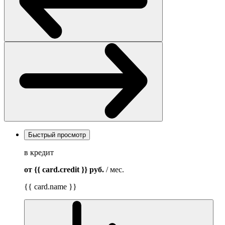
Быстрый просмотр
в кредит
от {{ card.credit }}
руб.
/ мес.
{{ card.name }}