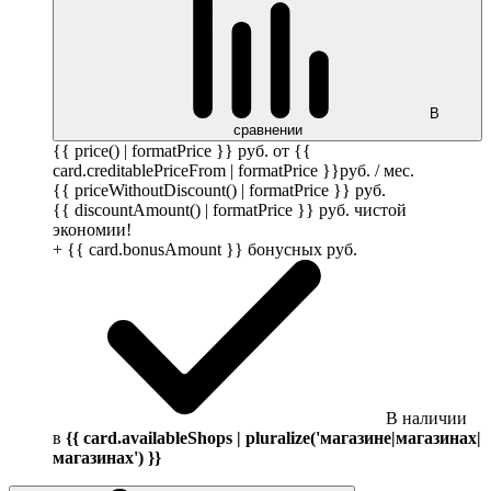
В
сравнении
{{ price() | formatPrice }}
руб.
от {{
card.creditablePriceFrom | formatPrice }}
руб.
/ мес.
{{ priceWithoutDiscount() | formatPrice }}
руб.
{{ discountAmount() | formatPrice }}
руб.
чистой
экономии!
+ {{ card.bonusAmount }} бонусных
руб.
В наличии
в
{{ card.availableShops | pluralize('магазине|магазинах|
магазинах') }}