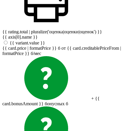
{{ rating.total | pluralize('оценка|оценки|оценок') }}
{{ axis[0].name }}
{{ variant.value }}
{{ card.price | formatPrice }}
б
от {{ card.creditablePriceFrom |
formatPrice }}
б
/мес
+ {{
card.bonusAmount }} бонусных
б