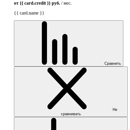
от {{ card.credit }}
руб.
/ мес.
{{ card.name }}
Сравнить
Не
сравнивать