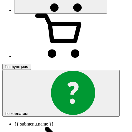
По функциям
По комнатам
{{ submenu.name }}