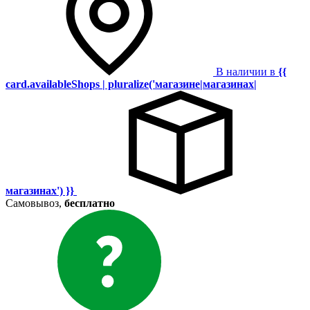
В наличии в
{{
card.availableShops | pluralize('магазине|магазинах|
магазинах') }}
Самовывоз,
бесплатно