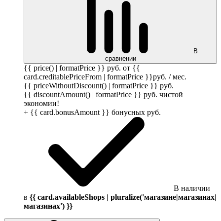
В
сравнении
{{ price() | formatPrice }}
руб.
от {{
card.creditablePriceFrom | formatPrice }}
руб.
/ мес.
{{ priceWithoutDiscount() | formatPrice }}
руб.
{{ discountAmount() | formatPrice }}
руб.
чистой
экономии!
+ {{ card.bonusAmount }} бонусных
руб.
В наличии
в
{{ card.availableShops | pluralize('магазине|магазинах|
магазинах') }}