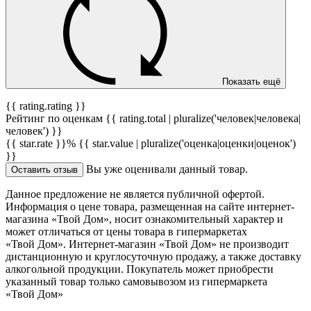
Показать ещё
{{ rating.rating }}
Рейтинг по оценкам {{ rating.total | pluralize('человек|человека|
человек') }}
{{ star.rate }}%
{{ star.value | pluralize('оценка|оценки|оценок')
}}
Вы уже оценивали данный товар.
Оставить отзыв
Данное предложение не является публичной офертой.
Информация о цене товара, размещенная на сайте интернет-
магазина «Твой Дом», носит ознакомительный характер и
может отличаться от цены товара в гипермаркетах
«Твой Дом». Интернет-магазин «Твой Дом» не производит
дистанционную и круглосуточную продажу, а также доставку
алкогольной продукции. Покупатель может приобрести
указанный товар только самовывозом из гипермаркета
«Твой Дом»