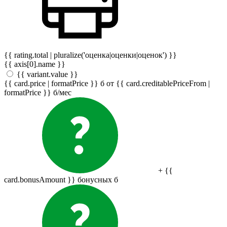
{{ rating.total | pluralize('оценка|оценки|оценок') }}
{{ axis[0].name }}
{{ variant.value }}
{{ card.price | formatPrice }}
б
от {{ card.creditablePriceFrom |
formatPrice }}
б
/мес
+ {{
card.bonusAmount }} бонусных
б