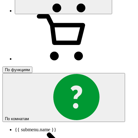
По функциям
По комнатам
{{ submenu.name }}