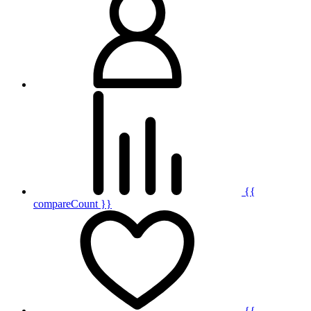
{{
compareCount }}
{{