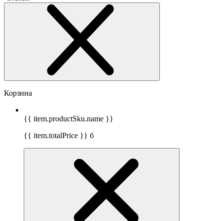
Корзина
{{ item.productSku.name }}
{{ item.totalPrice }}
б