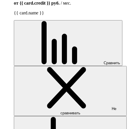
от {{ card.credit }}
руб.
/ мес.
{{ card.name }}
Сравнить
Не
сравнивать