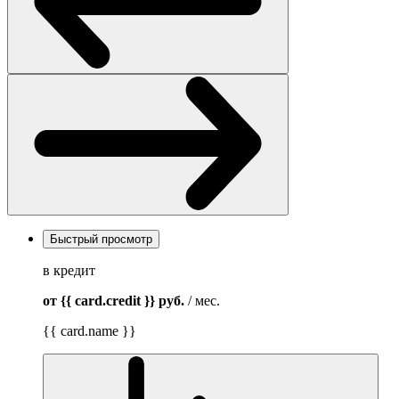
Быстрый просмотр
в кредит
от {{ card.credit }}
руб.
/ мес.
{{ card.name }}