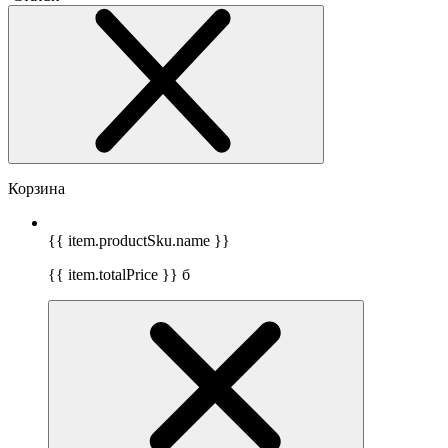
Корзина
{{ item.productSku.name }}
{{ item.totalPrice }}
б