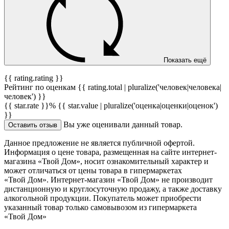
Показать ещё
{{ rating.rating }}
Рейтинг по оценкам {{ rating.total | pluralize('человек|человека|
человек') }}
{{ star.rate }}%
{{ star.value | pluralize('оценка|оценки|оценок')
}}
Вы уже оценивали данный товар.
Оставить отзыв
Данное предложение не является публичной офертой.
Информация о цене товара, размещенная на сайте интернет-
магазина «Твой Дом», носит ознакомительный характер и
может отличаться от цены товара в гипермаркетах
«Твой Дом». Интернет-магазин «Твой Дом» не производит
дистанционную и круглосуточную продажу, а также доставку
алкогольной продукции. Покупатель может приобрести
указанный товар только самовывозом из гипермаркета
«Твой Дом»