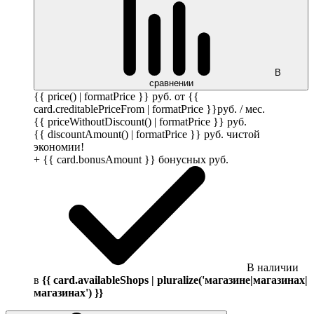
В
сравнении
{{ price() | formatPrice }}
руб.
от {{
card.creditablePriceFrom | formatPrice }}
руб.
/ мес.
{{ priceWithoutDiscount() | formatPrice }}
руб.
{{ discountAmount() | formatPrice }}
руб.
чистой
экономии!
+ {{ card.bonusAmount }} бонусных
руб.
В наличии
в
{{ card.availableShops | pluralize('магазине|магазинах|
магазинах') }}