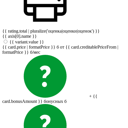
{{ rating.total | pluralize('оценка|оценки|оценок') }}
{{ axis[0].name }}
{{ variant.value }}
{{ card.price | formatPrice }}
б
от {{ card.creditablePriceFrom |
formatPrice }}
б
/мес
+ {{
card.bonusAmount }} бонусных
б