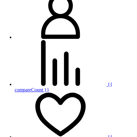
{{
compareCount }}
{{