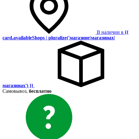
В наличии в
{{
card.availableShops | pluralize('магазине|магазинах|
магазинах') }}
Самовывоз,
бесплатно