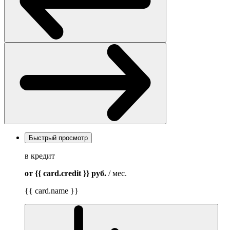
Быстрый просмотр
в кредит
от {{ card.credit }}
руб.
/ мес.
{{ card.name }}