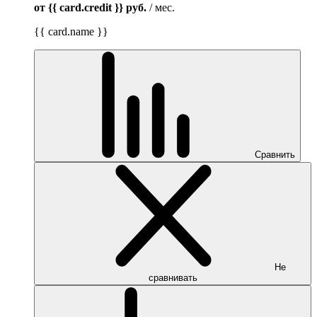
от {{ card.credit }}
руб.
/ мес.
{{ card.name }}
Сравнить
Не
сравнивать