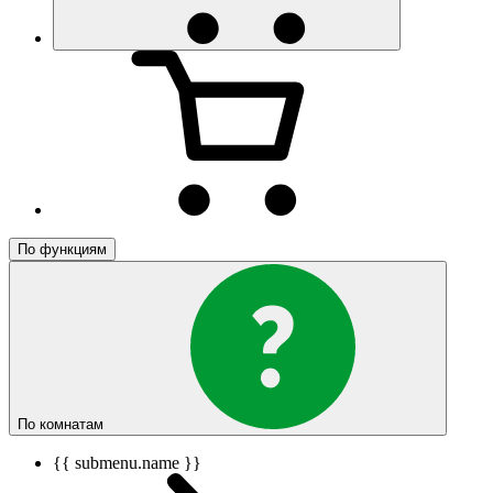
По функциям
По комнатам
{{ submenu.name }}